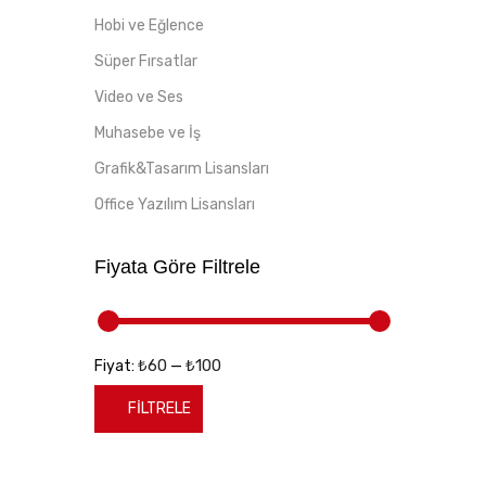
Hobi ve Eğlence
Süper Fırsatlar
Video ve Ses
Muhasebe ve İş
Grafik&Tasarım Lisansları
Office Yazılım Lisansları
Fiyata Göre Filtrele
₺60
₺100
Fiyat:
—
FILTRELE
En
En
düşük
yüksek