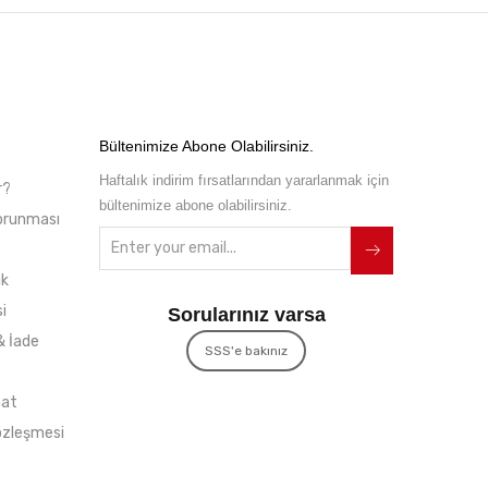
Bültenimize Abone Olabilirsiniz.
Haftalık indirim fırsatlarından yararlanmak için
r?
bültenimize abone olabilirsiniz.
 Korunması
ik
i
Sorularınız varsa
& İade
SSS'e bakınız
mat
özleşmesi