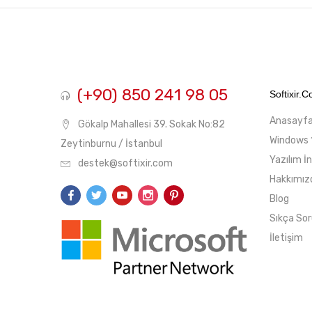
fiyat
fiyat
(+90) 850 241 98 05
Softixir.
Anasayf
Gökalp Mahallesi 39. Sokak No:82
Windows 
Zeytinburnu / İstanbul
Yazılım İ
destek@softixir.com
Hakkımız
Blog
Sıkça Sor
İletişim