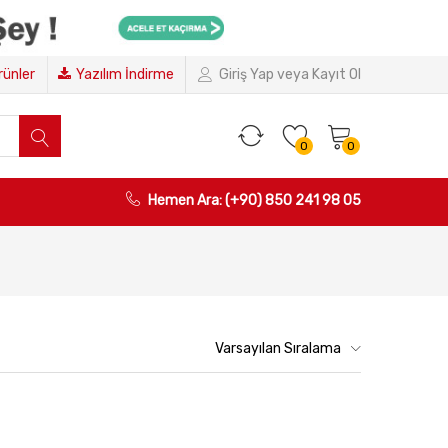
Ürünler
Yazılım İndirme
Giriş Yap veya Kayıt Ol
0
0
Hemen Ara: (+90) 850 241 98 05
Varsayılan Sıralama