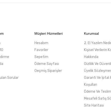
com
Müşteri Hizmetleri
Kurumsal
a
Hesabım
2. El Yazılım Nedi
10
Favoriler
Kişisel Verilerin
ndirme
Sepetim
Hakkında
da
Ödeme Sayfası
Gizlilik Ve Güvenl
Geçmiş Siparişler
Üyelik Sözleşmes
ulan Sorular
Garanti Ve İptal 
Koşulları
Ödeme Ve Tesli
Mesafeli Satış S
Site Haritası