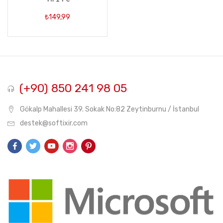
₺
149,99
(+90) 850 241 98 05
Gökalp Mahallesi 39. Sokak No:82 Zeytinburnu / İstanbul
destek@softixir.com