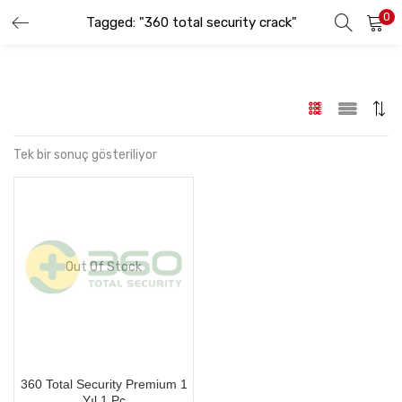
0
Tagged: "360 total security crack"
GIRIŞ YAP
KAYIT OL
Lütfen kullanıcı adınızı ve şifrenizi girin.
Tek bir sonuç gösteriliyor
Beni hatırla
Out Of Stock
Şifremi Unuttum
360 Total Security Premium 1
Yıl 1 Pc