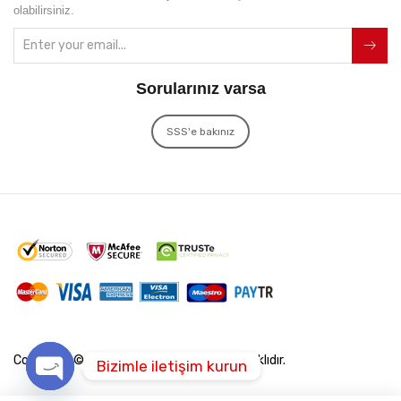
olabilirsiniz.
Sorularınız varsa
SSS'e bakınız
Copyright © 2022
İxir Soft
Tüm Hakları Saklıdır.
Bizimle iletişim kurun
Open