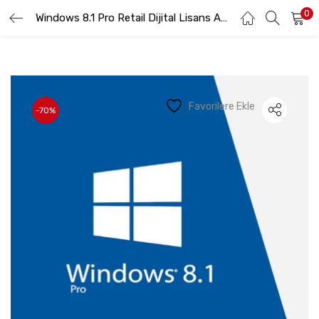
0
GIRIŞ YAP
Windows 8.1 Pro Retail Dijital Lisans Anahtarı
KAYIT OL
Lütfen kullanıcı adınızı ve şifrenizi girin.
Favorilere Ekle
-70%
Beni hatırla
Şifremi Unuttum