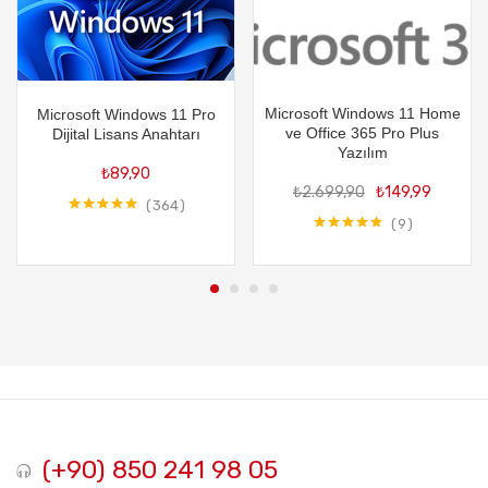
Microsoft Windows 11 Home
Microsoft Windows 11 Pro
ve Office 365 Pro Plus
Dijital Lisans Anahtarı
Yazılım
Orijin
Şu
₺
89,90
₺
2.699,90
₺
149,99
fiyat:
an
364
₺2.69
fiy
9
5 üzerinden
4.99
oy aldı
5 üzerinden
₺1
5.00
oy aldı
(+90) 850 241 98 05