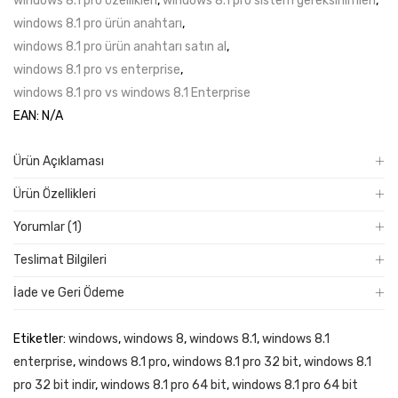
windows 8.1 pro özellikleri
,
windows 8.1 pro sistem gereksinimleri
,
windows 8.1 pro ürün anahtarı
,
windows 8.1 pro ürün anahtarı satın al
,
windows 8.1 pro vs enterprise
,
windows 8.1 pro vs windows 8.1 Enterprise
EAN:
N/A
Ürün Açıklaması
Ürün Özellikleri
Yorumlar (1)
Teslimat Bilgileri
İade ve Geri Ödeme
Etiketler:
windows
,
windows 8
,
windows 8.1
,
windows 8.1
enterprise
,
windows 8.1 pro
,
windows 8.1 pro 32 bit
,
windows 8.1
pro 32 bit indir
,
windows 8.1 pro 64 bit
,
windows 8.1 pro 64 bit