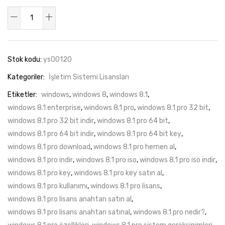
Windows
8.1
Pro
Retail
Stok kodu:
ys00120
Dijital
Kategoriler:
İşletim Sistemi Lisansları
Lisans
Anahtarı
Etiketler:
windows
,
windows 8
,
windows 8.1
,
adet
windows 8.1 enterprise
,
windows 8.1 pro
,
windows 8.1 pro 32 bit
,
windows 8.1 pro 32 bit indir
,
windows 8.1 pro 64 bit
,
windows 8.1 pro 64 bit indir
,
windows 8.1 pro 64 bit key
,
windows 8.1 pro download
,
windows 8.1 pro hemen al
,
windows 8.1 pro indir
,
windows 8.1 pro iso
,
windows 8.1 pro iso indir
,
windows 8.1 pro key
,
windows 8.1 pro key satın al
,
windows 8.1 pro kullanımı
,
windows 8.1 pro lisans
,
windows 8.1 pro lisans anahtarı satın al
,
windows 8.1 pro lisans anahtarı satınal
,
windows 8.1 pro nedir?
,