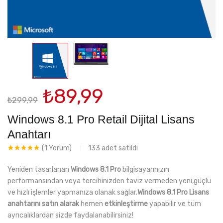
Orijinal
Şu
₺
89,99
₺
299,99
fiyat:
andaki
₺299,99.
fiyat:
Windows 8.1 Pro Retail Dijital Lisans
₺89,99.
Anahtarı
133
adet satıldı
(
1
Yorum)
1
müşteri
puanına
Yeniden tasarlanan
Windows 8.1 Pro
bilgisayarınızın
dayanarak 5
üzerinden
performansından veya tercihinizden taviz vermeden yeni,güçlü
5.00
puan
ve hızlı işlemler yapmanıza olanak sağlar.
Windows 8.1 Pro
Lisans
aldı
anahtarını satın alarak
hemen
etkinleştirme
yapabilir ve tüm
ayrıcalıklardan sizde faydalanabilirsiniz!