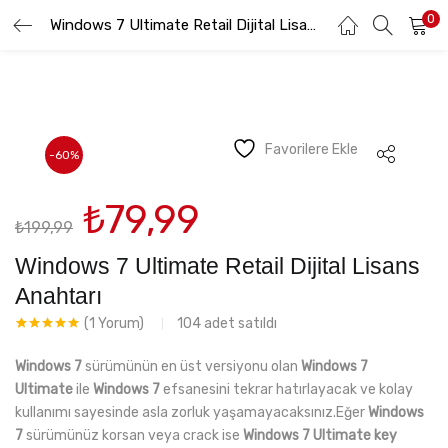
0
GIRIŞ YAP
Windows 7 Ultimate Retail Dijital Lisans Anahtarı
KAYIT OL
Lütfen kullanıcı adınızı ve şifrenizi girin.
Favorilere Ekle
-60%
Orijinal
Şu
₺
79,99
₺
199,99
fiyat:
andaki
Beni hatırla
₺199,99.
fiyat:
Windows 7 Ultimate Retail Dijital Lisans
₺79,99.
Anahtarı
104
adet satıldı
(
1
Yorum)
Şifremi Unuttum
1
müşteri
puanına
Windows 7
sürümünün en üst versiyonu olan
Windows 7
dayanarak 5
üzerinden
Ultimate
ile
Windows 7
efsanesini tekrar hatırlayacak ve kolay
5.00
puan
kullanımı sayesinde asla zorluk yaşamayacaksınız.Eğer
Windows
aldı
7
sürümünüz korsan veya crack ise
Windows 7 Ultimate key