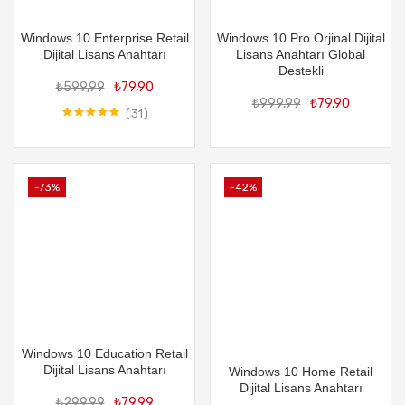
Windows 10 Enterprise Retail
Windows 10 Pro Orjinal Dijital
Dijital Lisans Anahtarı
Lisans Anahtarı Global
Orijinal
Şu
Destekli
Orijin
Şu
₺
599,99
₺
79,90
fiyat:
andaki
₺
999,99
₺
79,90
fiyat:
and
₺599,99.
fiyat:
31
₺999,
fiya
5 üzerinden
₺79,90.
5.00
oy aldı
₺79
-73%
-42%
Windows 10 Education Retail
Dijital Lisans Anahtarı
Windows 10 Home Retail
Orijinal
Şu
Dijital Lisans Anahtarı
₺
299,99
₺
79,99