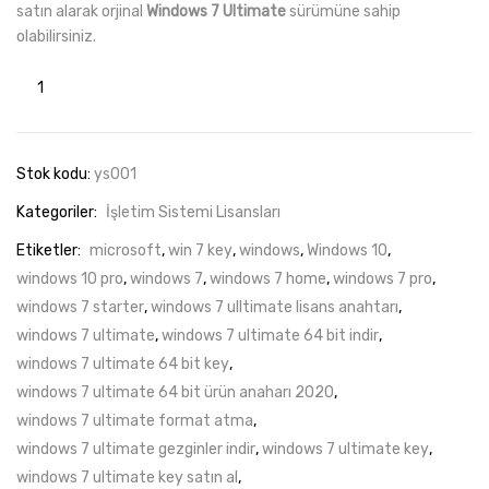
satın alarak orjinal
Windows 7 Ultimate
sürümüne sahip
olabilirsiniz.
Windows
7
Ultimate
Retail
Stok kodu:
ys001
Dijital
Kategoriler:
İşletim Sistemi Lisansları
Lisans
Anahtarı
Etiketler:
microsoft
,
win 7 key
,
windows
,
Windows 10
,
adet
windows 10 pro
,
windows 7
,
windows 7 home
,
windows 7 pro
,
windows 7 starter
,
windows 7 ulltimate lisans anahtarı
,
windows 7 ultimate
,
windows 7 ultimate 64 bit indir
,
windows 7 ultimate 64 bit key
,
windows 7 ultimate 64 bit ürün anaharı 2020
,
windows 7 ultimate format atma
,
windows 7 ultimate gezginler indir
,
windows 7 ultimate key
,
windows 7 ultimate key satın al
,