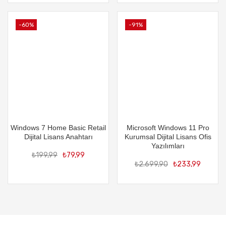
₺74,90.
₺15
-60%
-91%
Windows 7 Home Basic Retail
Microsoft Windows 11 Pro
Dijital Lisans Anahtarı
Kurumsal Dijital Lisans Ofis
Orijinal
Şu
Yazılımları
Orijin
Şu
₺
199,99
₺
79,99
fiyat:
andaki
₺
2.699,90
₺
233,99
fiyat:
an
₺199,99.
fiyat:
₺2.69
fiy
₺79,99.
₺2