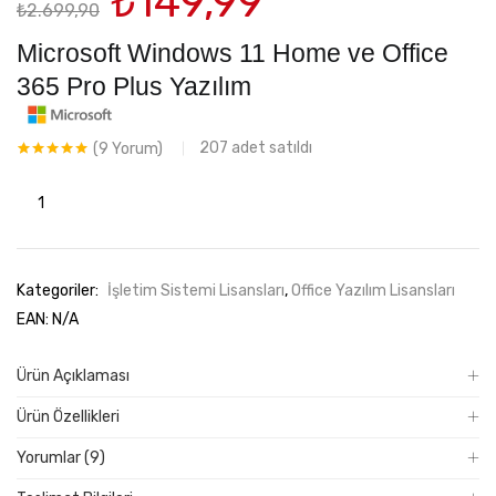
Orijinal
Şu
₺
149,99
₺
2.699,90
fiyat:
andaki
₺2.699,90.
fiyat:
Microsoft Windows 11 Home ve Office
₺149,99.
365 Pro Plus Yazılım
207
adet satıldı
(
9
Yorum)
9
müşteri
puanına
Microsoft
dayanarak 5
üzerinden
Windows
5.00
puan
aldı
11
Home
Kategoriler:
İşletim Sistemi Lisansları
,
Office Yazılım Lisansları
ve
EAN:
N/A
Office
365
Ürün Açıklaması
Pro
Ürün Özellikleri
Plus
Yazılım
Yorumlar (9)
adet