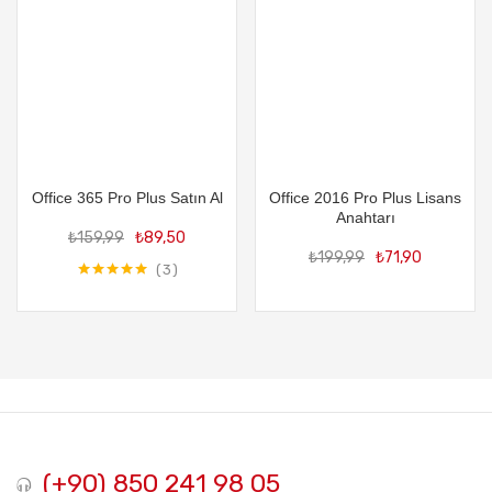
Office 365 Pro Plus Satın Al
Office 2016 Pro Plus Lisans
Orijinal
Şu
Anahtarı
Orijin
Şu
₺
159,99
₺
89,50
fiyat:
andaki
₺
199,99
₺
71,90
fiyat:
and
₺159,99.
fiyat:
3
₺199,
fiya
5 üzerinden
₺89,50.
5.00
oy aldı
₺71
(+90) 850 241 98 05