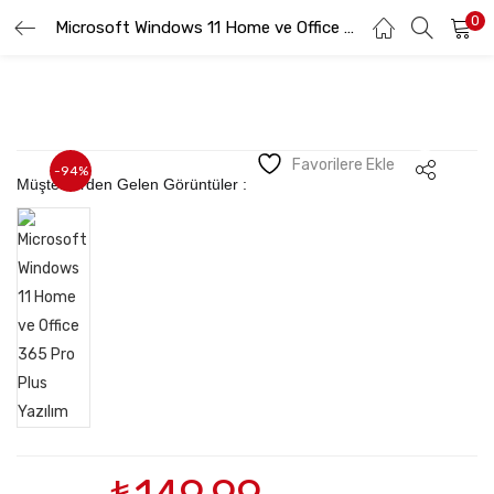
0
GIRIŞ YAP
Microsoft Windows 11 Home ve Office 365 Pro Plus Yazılım
KAYIT OL
Lütfen kullanıcı adınızı ve şifrenizi girin.
Favorilere Ekle
-94%
Müşterilerden Gelen Görüntüler :
Beni hatırla
Şifremi Unuttum