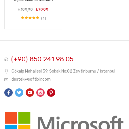
Orijinal
Şu
₺
199,99
₺
79,99
fiyat:
andaki
₺199,99.
fiyat:
1
5 üzerinden
₺79,99.
5.00
oy aldı
(+90) 850 241 98 05
Gökalp Mahallesi 39. Sokak No:82 Zeytinburnu / İstanbul
destek@softixir.com