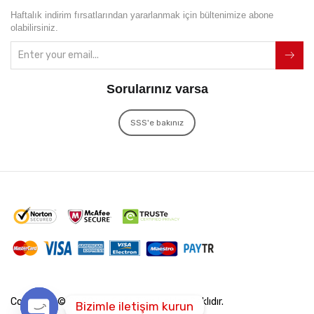
Haftalık indirim fırsatlarından yararlanmak için bültenimize abone
olabilirsiniz.
Sorularınız varsa
SSS'e bakınız
Copyright © 2022
İxir Soft
Tüm Hakları Saklıdır.
Bizimle iletişim kurun