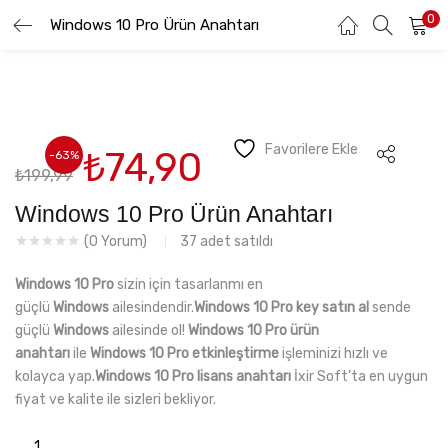
0
Windows 10 Pro Ürün Anahtarı
GIRIŞ YAP
KAYIT OL
Lütfen kullanıcı adınızı ve şifrenizi girin.
Favorilere Ekle
Orijinal
Şu
₺
74,90
-63%
₺
199,99
fiyat:
andaki
₺199,99.
fiyat:
Windows 10 Pro Ürün Anahtarı
₺74,90.
Beni hatırla
37
adet satıldı
(
0
Yorum)
Windows 10 Pro
sizin için tasarlanmı en
güçlü
Windows
ailesindendir.
Windows 10 Pro key satın al
sende
Şifremi Unuttum
güçlü
Windows
ailesinde ol!
Windows 10 Pro ürün
anahtarı
ile
Windows
10 Pro
etkinleştirme
işleminizi hızlı ve
kolayca yap.
Windows 10 Pro lisans anahtarı
İxir Soft’ta en uygun
fiyat ve kalite ile sizleri bekliyor.
Windows