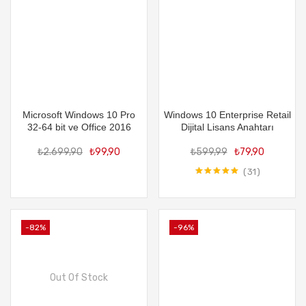
Microsoft Windows 10 Pro
Windows 10 Enterprise Retail
32-64 bit ve Office 2016
Dijital Lisans Anahtarı
Orijinal
Şu
Orijin
Şu
₺
2.699,90
₺
99,90
₺
599,99
₺
79,90
fiyat:
andaki
fiyat:
and
₺2.699,90.
fiyat:
₺599,
fiya
31
5 üzerinden
₺99,90.
₺79
5.00
oy aldı
-82%
-96%
Out Of Stock