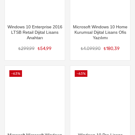
Windows 10 Enterprise 2016
Microsoft Windows 10 Home
LTSB Retail Dijital Lisans
Kurumsal Dijital Lisans Ofis
Anahtarı
Yazılımı
Orijinal
Şu
Orijin
Şu
₺
299,99
₺
54,99
₺
4.099,90
₺
180,39
fiyat:
andaki
fiyat:
an
₺299,99.
fiyat:
₺4.09
fiy
₺54,99.
₺1
-63%
-63%