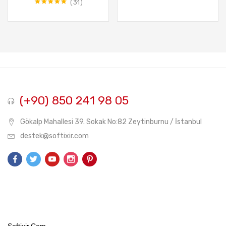
₺399,99.
fiyat:
₺2.69
fiy
31
5 üzerinden
₺152,90.
₺1
5.00
oy aldı
(+90) 850 241 98 05
Gökalp Mahallesi 39. Sokak No:82 Zeytinburnu / İstanbul
destek@softixir.com