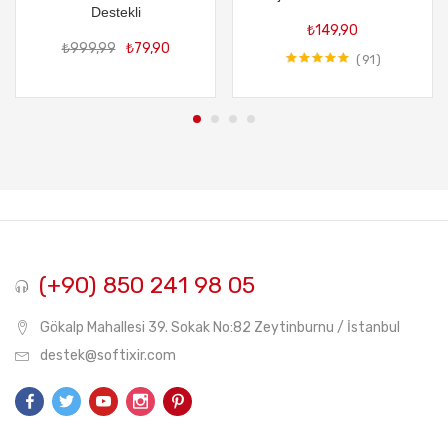
Destekli
Orijinal
Şu
₺
149,90
₺
999,99
₺
79,90
fiyat:
andaki
91
₺999,99.
fiyat:
5 üzerinden
5.00
oy aldı
₺79,90.
(+90) 850 241 98 05
Gökalp Mahallesi 39. Sokak No:82 Zeytinburnu / İstanbul
destek@softixir.com