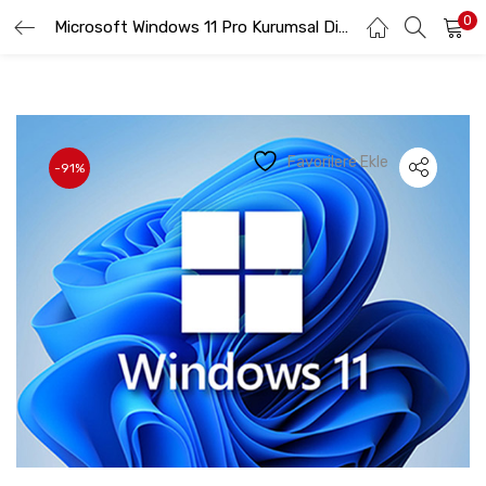
0
GIRIŞ YAP
Microsoft Windows 11 Pro Kurumsal Dijital Lisans Ofis Yazılımları
KAYIT OL
Lütfen kullanıcı adınızı ve şifrenizi girin.
Favorilere Ekle
-91%
Beni hatırla
Şifremi Unuttum