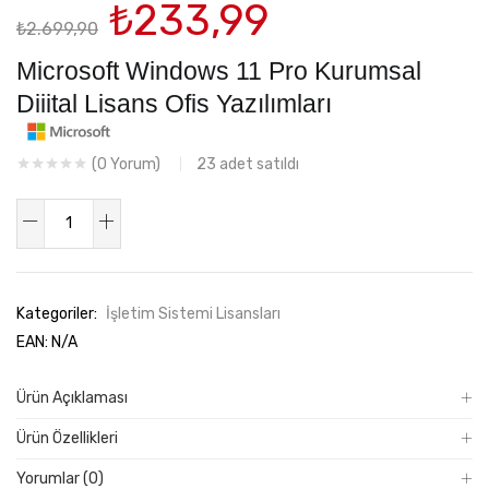
Orijinal
Şu
₺
233,99
₺
2.699,90
fiyat:
andaki
₺2.699,90.
fiyat:
Microsoft Windows 11 Pro Kurumsal
₺233,99.
Dijital Lisans Ofis Yazılımları
23
adet satıldı
(
0
Yorum)
Microsoft
Windows
11
Pro
Kategoriler:
İşletim Sistemi Lisansları
Kurumsal
EAN:
N/A
Dijital
Lisans
Ürün Açıklaması
Ofis
Yazılımları
Ürün Özellikleri
adet
Yorumlar (0)