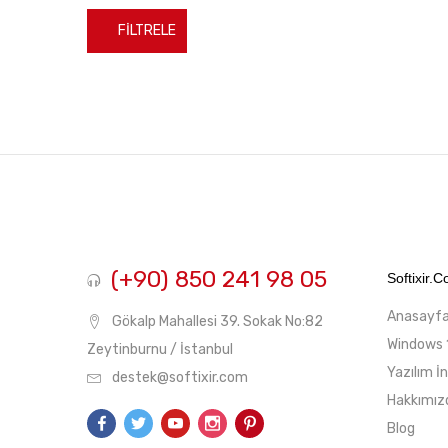
FILTRELE
En
En
düşük
yüksek
fiyat
fiyat
(+90) 850 241 98 05
Softixir.
Anasayf
Gökalp Mahallesi 39. Sokak No:82
Windows 
Zeytinburnu / İstanbul
Yazılım İ
destek@softixir.com
Hakkımız
Blog