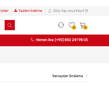
Ürünler
Yazılım İndirme
Giriş Yap veya Kayıt Ol
0
0
Hemen Ara: (+90) 850 241 98 05
Varsayılan Sıralama