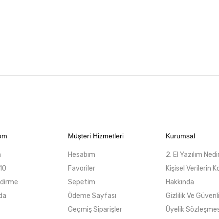
com
Müşteri Hizmetleri
Kurumsal
a
Hesabım
2. El Yazılım Nedi
10
Favoriler
Kişisel Verilerin
ndirme
Sepetim
Hakkında
da
Ödeme Sayfası
Gizlilik Ve Güvenl
Geçmiş Siparişler
Üyelik Sözleşmes