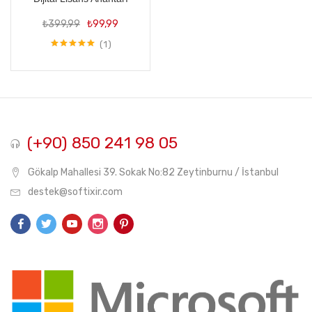
Orijinal
Şu
₺
399,99
₺
99,99
fiyat:
andaki
₺399,99.
fiyat:
1
5 üzerinden
₺99,99.
5.00
oy aldı
(+90) 850 241 98 05
Gökalp Mahallesi 39. Sokak No:82 Zeytinburnu / İstanbul
destek@softixir.com