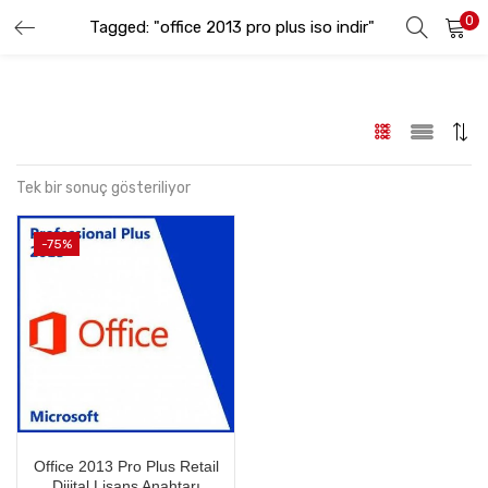
0
Tagged: "office 2013 pro plus iso indir"
GIRIŞ YAP
KAYIT OL
Lütfen kullanıcı adınızı ve şifrenizi girin.
Tek bir sonuç gösteriliyor
-75%
Beni hatırla
Şifremi Unuttum
Office 2013 Pro Plus Retail
Dijital Lisans Anahtarı