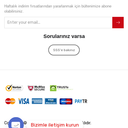
Haftalık indirim fırsatlarından yararlanmak için bültenimize abone
olabilirsiniz.
Sorularınız varsa
SSS'e bakınız
Copyright © 2022
İxir Soft
Tüm Hakları Saklıdır.
Bizimle iletişim kurun