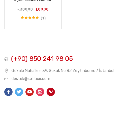
Orijinal
Şu
₺
399,99
₺
99,99
fiyat:
andaki
₺399,99.
fiyat:
1
5 üzerinden
₺99,99.
5.00
oy aldı
(+90) 850 241 98 05
Gökalp Mahallesi 39. Sokak No:82 Zeytinburnu / İstanbul
destek@softixir.com