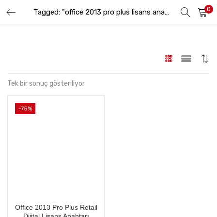
0
GIRIŞ YAP
KAYIT OL
Tagged: "office 2013 pro plus lisans anahtarı"
Lütfen kullanıcı adınızı ve şifrenizi girin.
Tek bir sonuç gösteriliyor
-75%
Beni hatırla
Şifremi Unuttum
Office 2013 Pro Plus Retail
Dijital Lisans Anahtarı