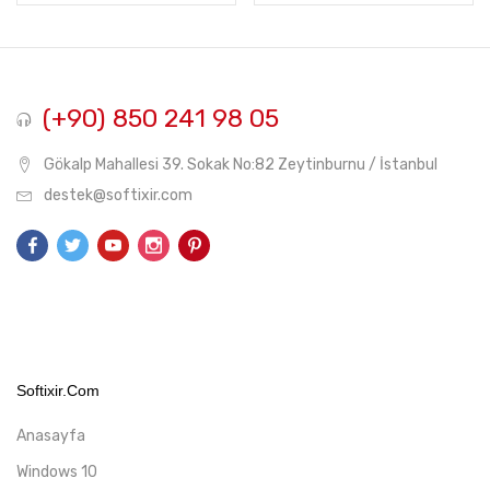
₺71,90.
₺71
(+90) 850 241 98 05
Gökalp Mahallesi 39. Sokak No:82 Zeytinburnu / İstanbul
destek@softixir.com
Softixir.com
Anasayfa
Windows 10