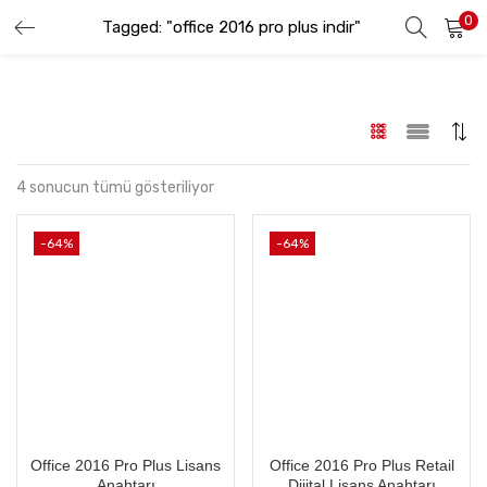
0
Tagged: "office 2016 pro plus indir"
GIRIŞ YAP
KAYIT OL
Lütfen kullanıcı adınızı ve şifrenizi girin.
4 sonucun tümü gösteriliyor
-64%
-64%
Beni hatırla
Şifremi Unuttum
Office 2016 Pro Plus Lisans
Office 2016 Pro Plus Retail
Anahtarı
Dijital Lisans Anahtarı