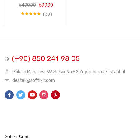
Orijinal
Şu
₺
499,99
₺
99,90
fiyat:
andaki
₺499,99.
fiyat:
30
5 üzerinden
₺99,90.
5.00
oy aldı
(+90) 850 241 98 05
Gökalp Mahallesi 39. Sokak No:82 Zeytinburnu / İstanbul
destek@softixir.com
Softixir.com