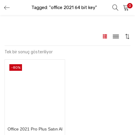
0
Tagged: "office 2021 64 bit key"
GIRIŞ YAP
KAYIT OL
Lütfen kullanıcı adınızı ve şifrenizi girin.
Tek bir sonuç gösteriliyor
-80%
Beni hatırla
Şifremi Unuttum
Office 2021 Pro Plus Satın Al