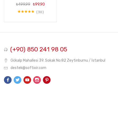
Orijinal
Şu
₺
499,99
₺
99,90
fiyat:
andaki
₺499,99.
fiyat:
30
5 üzerinden
₺99,90.
5.00
oy aldı
(+90) 850 241 98 05
Gökalp Mahallesi 39. Sokak No:82 Zeytinburnu / İstanbul
destek@softixir.com