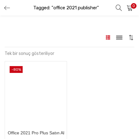
0
Tagged: "office 2021 publisher"
GIRIŞ YAP
KAYIT OL
Lütfen kullanıcı adınızı ve şifrenizi girin.
Tek bir sonuç gösteriliyor
-80%
Beni hatırla
Şifremi Unuttum
Office 2021 Pro Plus Satın Al