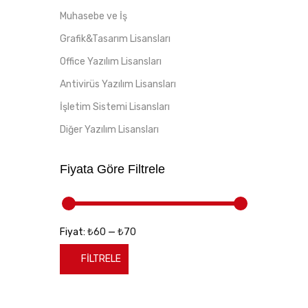
Muhasebe ve İş
Grafik&Tasarım Lisansları
Office Yazılım Lisansları
Antivirüs Yazılım Lisansları
İşletim Sistemi Lisansları
Diğer Yazılım Lisansları
Fiyata Göre Filtrele
₺60
₺70
Fiyat:
—
FILTRELE
En
En
düşük
yüksek