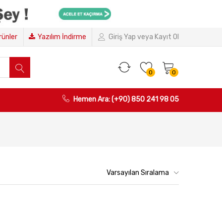
Ürünler
Yazılım İndirme
Giriş Yap veya Kayıt Ol
0
0
Hemen Ara: (+90) 850 241 98 05
Varsayılan Sıralama