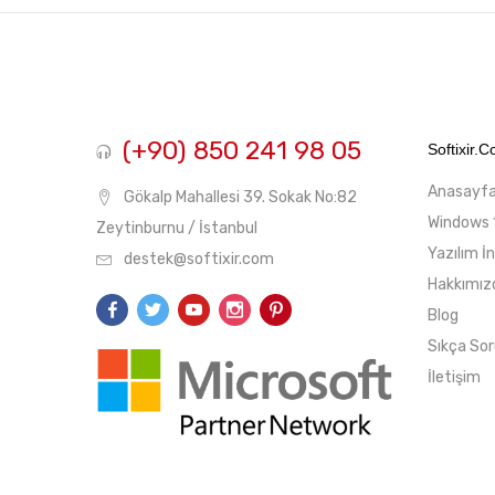
fiyat
fiyat
(+90) 850 241 98 05
Softixir.
Anasayf
Gökalp Mahallesi 39. Sokak No:82
Windows 
Zeytinburnu / İstanbul
Yazılım İ
destek@softixir.com
Hakkımız
Blog
Sıkça Sor
İletişim