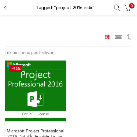
0
Tagged: "project 2016 indir"
GIRIŞ YAP
KAYIT OL
Lütfen kullanıcı adınızı ve şifrenizi girin.
Tek bir sonuç gösteriliyor
-92%
Beni hatırla
Şifremi Unuttum
Microsoft Project Professional
2016 Dijital İndirilebilir Lisans