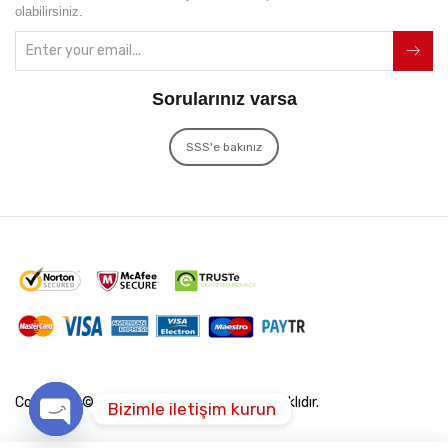
olabilirsiniz.
Sorularınız varsa
SSS'e bakınız
Copyright © 2022
İxir Soft
Tüm Hakları Saklıdır.
Bizimle iletişim kurun
Open