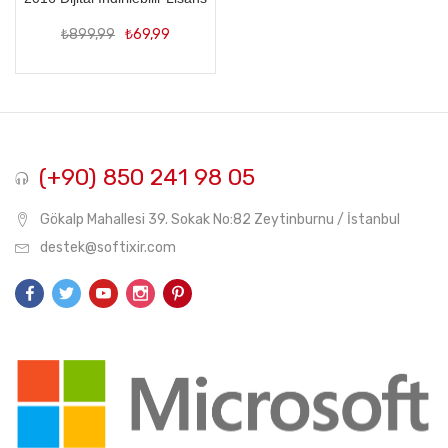
Orijinal
Şu
₺
899,99
₺
69,99
fiyat:
andaki
₺899,99.
fiyat:
₺69,99.
(+90) 850 241 98 05
Gökalp Mahallesi 39. Sokak No:82 Zeytinburnu / İstanbul
destek@softixir.com