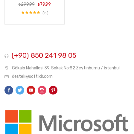
Orijinal
Şu
₺
299,99
₺
79,99
fiyat:
andaki
₺299,99.
fiyat:
5
5 üzerinden
₺79,99.
5.00
oy aldı
(+90) 850 241 98 05
Gökalp Mahallesi 39. Sokak No:82 Zeytinburnu / İstanbul
destek@softixir.com