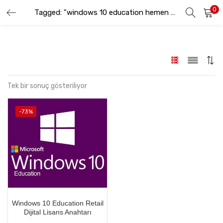
0
GIRIŞ YAP
KAYIT OL
Tagged: "windows 10 education hemen al"
Lütfen kullanıcı adınızı ve şifrenizi girin.
Tek bir sonuç gösteriliyor
-73%
Beni hatırla
Şifremi Unuttum
Windows 10 Education Retail
Dijital Lisans Anahtarı