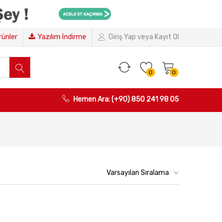
Ürünler
Yazılım İndirme
Giriş Yap veya Kayıt Ol
0
0
Hemen Ara: (+90) 850 241 98 05
Varsayılan Sıralama