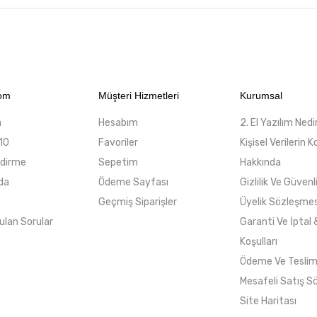
com
Müşteri Hizmetleri
Kurumsal
a
Hesabım
2. El Yazılım Nedi
10
Favoriler
Kişisel Verilerin
ndirme
Sepetim
Hakkında
da
Ödeme Sayfası
Gizlilik Ve Güvenl
Geçmiş Siparişler
Üyelik Sözleşmes
ulan Sorular
Garanti Ve İptal 
Koşulları
Ödeme Ve Tesli
Mesafeli Satış S
Site Haritası