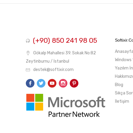
fiyat
fiyat
(+90) 850 241 98 05
Softixir.
Anasayf
Gökalp Mahallesi 39. Sokak No:82
Windows 
Zeytinburnu / İstanbul
Yazılım İ
destek@softixir.com
Hakkımız
Blog
Sıkça Sor
İletişim