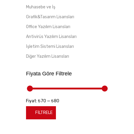
Muhasebe ve İş
Grafik&Tasarım Lisansları
Office Yazılım Lisansları
Antivirüs Yazılım Lisansları
İşletim Sistemi Lisansları
Diğer Yazılım Lisansları
Fiyata Göre Filtrele
₺70
₺80
Fiyat:
—
FILTRELE
En
En
düşük
yüksek