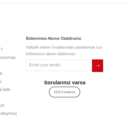
Bültenimize Abone Olabilirsiniz.
Haftalık indirim fırsatlarından yararlanmak için
r?
bültenimize abone olabilirsiniz.
 Korunması
ik
i
Sorularınız varsa
& İade
SSS'e bakınız
mat
özleşmesi