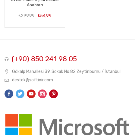
Anahtarı
Orijinal
Şu
₺
299,99
₺
54,99
fiyat:
andaki
₺299,99.
fiyat:
₺54,99.
(+90) 850 241 98 05
Gökalp Mahallesi 39. Sokak No:82 Zeytinburnu / İstanbul
destek@softixir.com