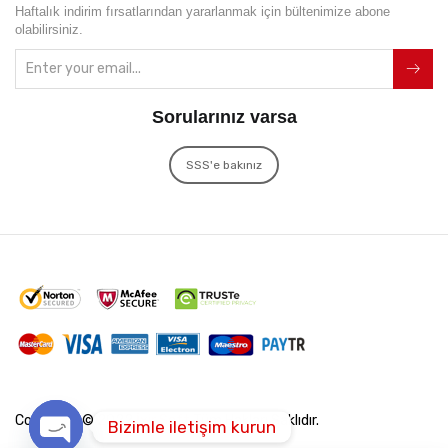
Haftalık indirim fırsatlarından yararlanmak için bültenimize abone
olabilirsiniz.
Sorularınız varsa
SSS'e bakınız
Copyright © 2022
İxir Soft
Tüm Hakları Saklıdır.
Bizimle iletişim kurun