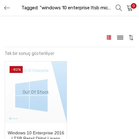
0
GIRIŞ YAP
KAYIT OL
Tagged: "windows 10 enterprise ltsb microsoft store"
Lütfen kullanıcı adınızı ve şifrenizi girin.
Tek bir sonuç gösteriliyor
-82%
Beni hatırla
Out Of Stock
Şifremi Unuttum
Windows 10 Enterprise 2016
LTSB Retail Dijital Lisans