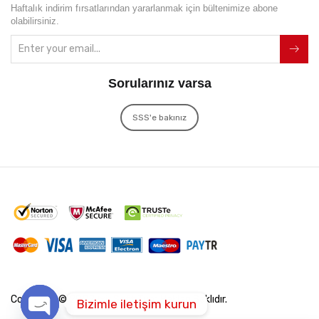
Haftalık indirim fırsatlarından yararlanmak için bültenimize abone
olabilirsiniz.
Sorularınız varsa
SSS'e bakınız
Copyright © 2022
İxir Soft
Tüm Hakları Saklıdır.
Bizimle iletişim kurun