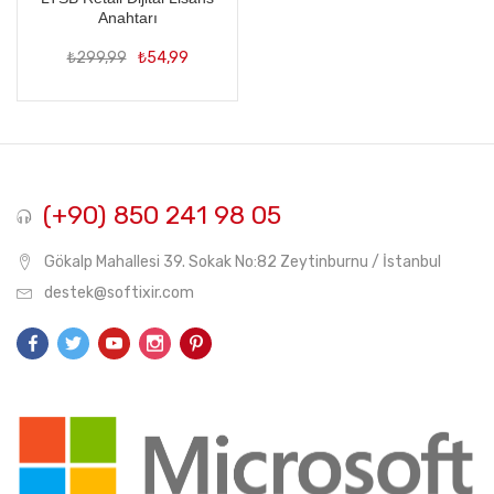
Anahtarı
Orijinal
Şu
₺
299,99
₺
54,99
fiyat:
andaki
₺299,99.
fiyat:
₺54,99.
(+90) 850 241 98 05
Gökalp Mahallesi 39. Sokak No:82 Zeytinburnu / İstanbul
destek@softixir.com