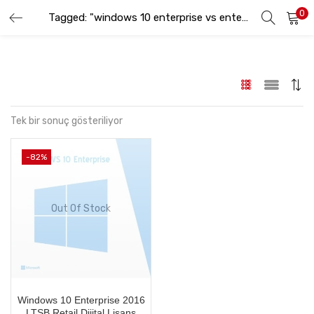
0
GIRIŞ YAP
KAYIT OL
Tagged: "windows 10 enterprise vs enterprise ltsb"
Lütfen kullanıcı adınızı ve şifrenizi girin.
Tek bir sonuç gösteriliyor
-82%
Beni hatırla
Out Of Stock
Şifremi Unuttum
Windows 10 Enterprise 2016
LTSB Retail Dijital Lisans