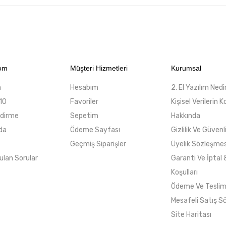
com
Müşteri Hizmetleri
Kurumsal
a
Hesabım
2. El Yazılım Nedi
10
Favoriler
Kişisel Verilerin
ndirme
Sepetim
Hakkında
da
Ödeme Sayfası
Gizlilik Ve Güvenl
Geçmiş Siparişler
Üyelik Sözleşmes
ulan Sorular
Garanti Ve İptal 
Koşulları
Ödeme Ve Tesli
Mesafeli Satış S
Site Haritası