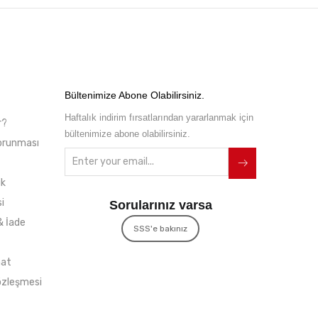
Bültenimize Abone Olabilirsiniz.
Haftalık indirim fırsatlarından yararlanmak için
r?
bültenimize abone olabilirsiniz.
 Korunması
ik
i
Sorularınız varsa
& İade
SSS'e bakınız
mat
özleşmesi