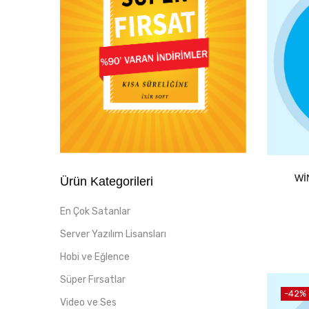
WI
Ürün Kategorileri
En Çok Satanlar
Server Yazılım Lisansları
Hobi ve Eğlence
Süper Fırsatlar
-42%
Video ve Ses