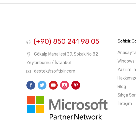
fiyat
fiyat
(+90) 850 241 98 05
Softixir.
Anasayf
Gökalp Mahallesi 39. Sokak No:82
Windows 
Zeytinburnu / İstanbul
Yazılım İ
destek@softixir.com
Hakkımız
Blog
Sıkça Sor
İletişim