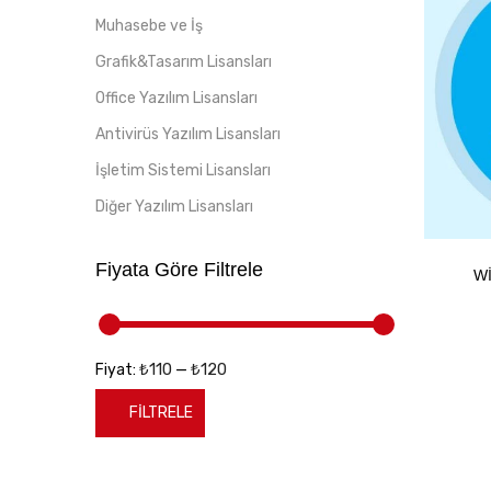
Muhasebe ve İş
Grafik&Tasarım Lisansları
Office Yazılım Lisansları
Antivirüs Yazılım Lisansları
İşletim Sistemi Lisansları
Diğer Yazılım Lisansları
Fiyata Göre Filtrele
W
₺110
₺120
Fiyat:
—
FILTRELE
En
En
düşük
yüksek