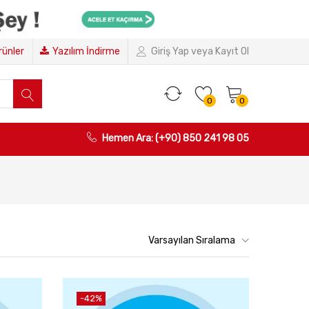
Ürünler
Yazılım İndirme
Giriş Yap veya Kayıt Ol
0
0
Hemen Ara: (+90) 850 241 98 05
Varsayılan Sıralama
-42%