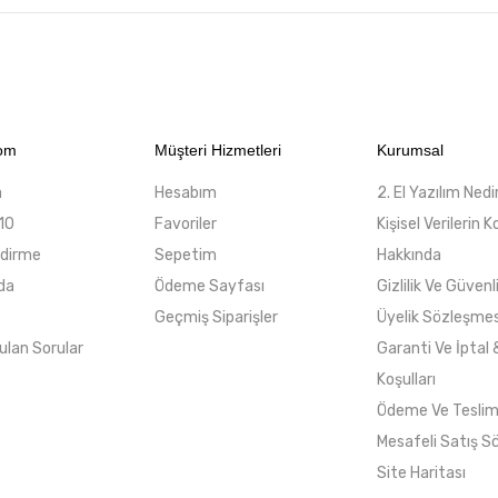
com
Müşteri Hizmetleri
Kurumsal
a
Hesabım
2. El Yazılım Nedi
10
Favoriler
Kişisel Verilerin
ndirme
Sepetim
Hakkında
da
Ödeme Sayfası
Gizlilik Ve Güvenl
Geçmiş Siparişler
Üyelik Sözleşmes
ulan Sorular
Garanti Ve İptal 
Koşulları
Ödeme Ve Tesli
Mesafeli Satış S
Site Haritası