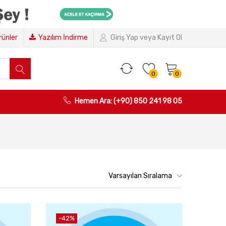
Ürünler
Yazılım İndirme
Giriş Yap veya Kayıt Ol
0
0
Hemen Ara: (+90) 850 241 98 05
Varsayılan Sıralama
-42%