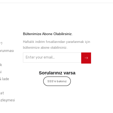
Bültenimize Abone Olabilirsiniz.
Haftalık indirim fırsatlarından yararlanmak için
r?
bültenimize abone olabilirsiniz.
 Korunması
ik
i
Sorularınız varsa
& İade
SSS'e bakınız
mat
özleşmesi