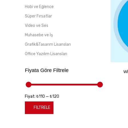
Hobi ve Eğlence
Süper Fırsatlar
Video ve Ses
Muhasebe ve İş
Grafik&Tasarım Lisansları
Office Yazılım Lisansları
Fiyata Göre Filtrele
W
₺110
₺120
Fiyat:
—
FILTRELE
En
En
düşük
yüksek