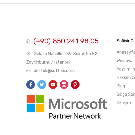
fiyat
fiyat
(+90) 850 241 98 05
Softixir.
Anasayf
Gökalp Mahallesi 39. Sokak No:82
Windows 
Zeytinburnu / İstanbul
Yazılım İ
destek@softixir.com
Hakkımız
Blog
Sıkça Sor
İletişim