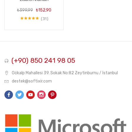
Orijinal
Şu
₺
399,99
₺
152,90
fiyat:
andaki
₺399,99.
fiyat:
31
5 üzerinden
₺152,90.
5.00
oy aldı
(+90) 850 241 98 05
Gökalp Mahallesi 39. Sokak No:82 Zeytinburnu / İstanbul
destek@softixir.com