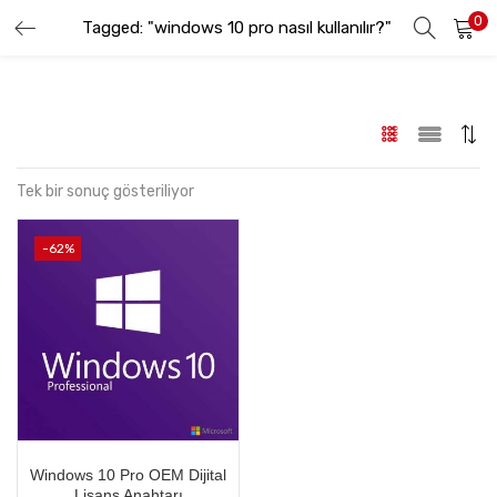
0
Tagged: "windows 10 pro nasıl kullanılır?"
GIRIŞ YAP
KAYIT OL
Lütfen kullanıcı adınızı ve şifrenizi girin.
Tek bir sonuç gösteriliyor
-62%
Beni hatırla
Şifremi Unuttum
Windows 10 Pro OEM Dijital
Lisans Anahtarı