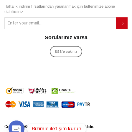
Haftalık indirim fırsatlarından yararlanmak için bültenimize abone
olabilirsiniz.
Sorularınız varsa
SSS'e bakınız
Copyright © 2022
İxir Soft
Tüm Hakları Saklıdır.
Bizimle iletişim kurun