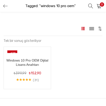
0
Tagged: "windows 10 pro oem"
GIRIŞ YAP
KAYIT OL
Lütfen kullanıcı adınızı ve şifrenizi girin.
Tek bir sonuç gösteriliyor
-62%
Beni hatırla
Windows 10 Pro OEM Dijital
Lisans Anahtarı
Orijinal
Şu
₺
399,99
₺
152,90
fiyat:
andaki
Şifremi Unuttum
₺399,99.
fiyat:
31
5 üzerinden
₺152,90.
5.00
oy aldı