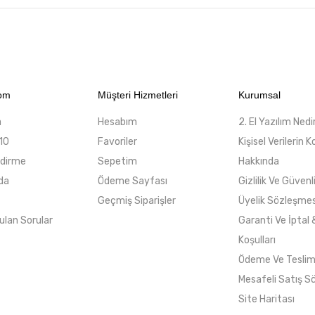
com
Müşteri Hizmetleri
Kurumsal
a
Hesabım
2. El Yazılım Nedi
10
Favoriler
Kişisel Verilerin
ndirme
Sepetim
Hakkında
da
Ödeme Sayfası
Gizlilik Ve Güvenl
Geçmiş Siparişler
Üyelik Sözleşmes
ulan Sorular
Garanti Ve İptal 
Koşulları
Ödeme Ve Tesli
Mesafeli Satış S
Site Haritası