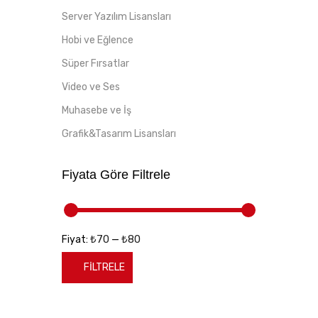
Server Yazılım Lisansları
Hobi ve Eğlence
Süper Fırsatlar
Video ve Ses
Muhasebe ve İş
Grafik&Tasarım Lisansları
Fiyata Göre Filtrele
₺70
₺80
Fiyat:
—
FILTRELE
En
En
düşük
yüksek