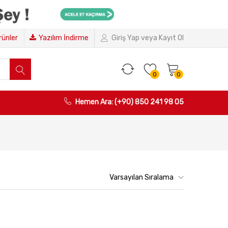
Ürünler
Yazılım İndirme
Giriş Yap veya Kayıt Ol
0
0
Hemen Ara: (+90) 850 241 98 05
Varsayılan Sıralama