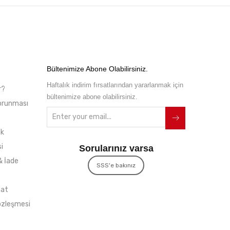
Bültenimize Abone Olabilirsiniz.
Haftalık indirim fırsatlarından yararlanmak için
r?
bültenimize abone olabilirsiniz.
 Korunması
ik
i
Sorularınız varsa
& İade
SSS'e bakınız
mat
özleşmesi