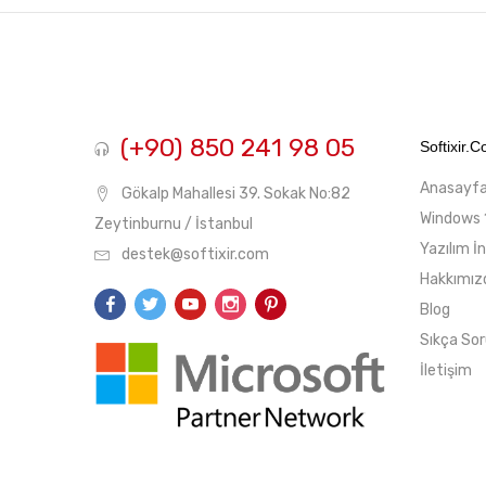
fiyat
fiyat
(+90) 850 241 98 05
Softixir.
Anasayf
Gökalp Mahallesi 39. Sokak No:82
Windows 
Zeytinburnu / İstanbul
Yazılım İ
destek@softixir.com
Hakkımız
Blog
Sıkça Sor
İletişim