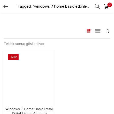
0
GIRIŞ YAP
KAYIT OL
Tagged: "windows 7 home basic etkinleştirme"
Lütfen kullanıcı adınızı ve şifrenizi girin.
Tek bir sonuç gösteriliyor
-60%
Beni hatırla
Şifremi Unuttum
Windows 7 Home Basic Retail
Dijital Lisans Anahtarı