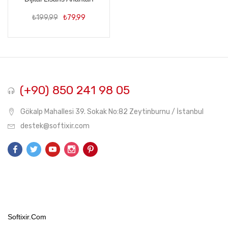
Orijinal
Şu
₺
199,99
₺
79,99
fiyat:
andaki
₺199,99.
fiyat:
₺79,99.
(+90) 850 241 98 05
Gökalp Mahallesi 39. Sokak No:82 Zeytinburnu / İstanbul
destek@softixir.com
Softixir.com