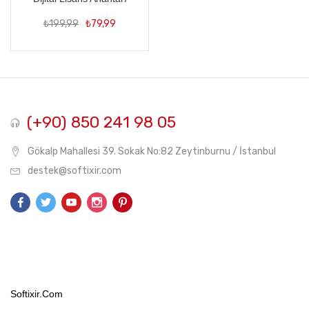
Orijinal
Şu
₺
199,99
₺
79,99
fiyat:
andaki
₺199,99.
fiyat:
₺79,99.
(+90) 850 241 98 05
Gökalp Mahallesi 39. Sokak No:82 Zeytinburnu / İstanbul
destek@softixir.com
Softixir.com