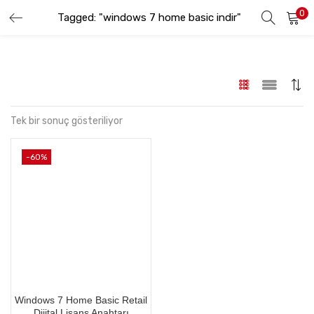
0
Tagged: "windows 7 home basic indir"
GIRIŞ YAP
KAYIT OL
Lütfen kullanıcı adınızı ve şifrenizi girin.
Tek bir sonuç gösteriliyor
-60%
Beni hatırla
Şifremi Unuttum
Windows 7 Home Basic Retail
Dijital Lisans Anahtarı