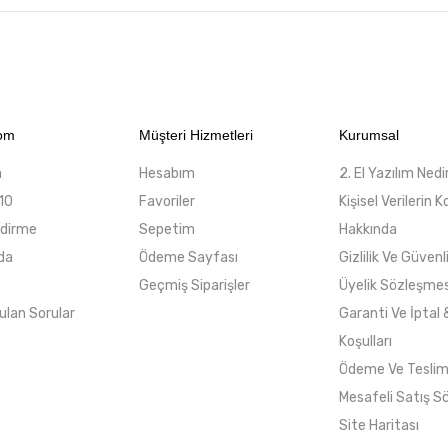
com
Müşteri Hizmetleri
Kurumsal
a
Hesabım
2. El Yazılım Nedi
10
Favoriler
Kişisel Verilerin
ndirme
Sepetim
Hakkında
da
Ödeme Sayfası
Gizlilik Ve Güvenl
Geçmiş Siparişler
Üyelik Sözleşmes
ulan Sorular
Garanti Ve İptal 
Koşulları
Ödeme Ve Tesli
Mesafeli Satış S
Site Haritası