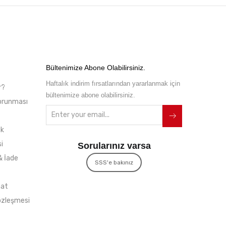
Bültenimize Abone Olabilirsiniz.
Haftalık indirim fırsatlarından yararlanmak için
r?
bültenimize abone olabilirsiniz.
 Korunması
ik
i
Sorularınız varsa
& İade
SSS'e bakınız
mat
özleşmesi