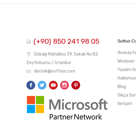
fiyat
fiyat
(+90) 850 241 98 05
Softixir.
Anasayf
Gökalp Mahallesi 39. Sokak No:82
Windows 
Zeytinburnu / İstanbul
Yazılım İ
destek@softixir.com
Hakkımız
Blog
Sıkça Sor
İletişim