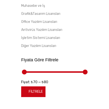
Muhasebe ve İş
Grafik&Tasarım Lisansları
Office Yazılım Lisansları
Antivirüs Yazılım Lisansları
İşletim Sistemi Lisansları
Diğer Yazılım Lisansları
Fiyata Göre Filtrele
₺70
₺80
Fiyat:
—
FILTRELE
En
En
düşük
yüksek