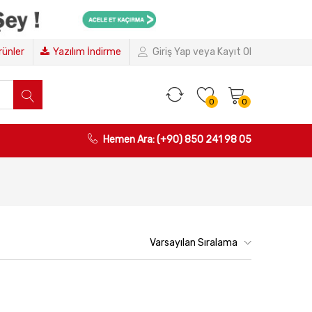
Ürünler
Yazılım İndirme
Giriş Yap veya Kayıt Ol
0
0
Hemen Ara: (+90) 850 241 98 05
Varsayılan Sıralama