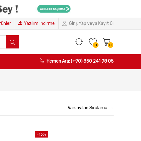
Ürünler
Yazılım İndirme
Giriş Yap veya Kayıt Ol
0
0
Hemen Ara: (+90) 850 241 98 05
Varsayılan Sıralama
-13%
Sepete Ekle