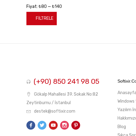
₺80
₺140
Fiyat:
—
FILTRELE
En
En
düşük
yüksek
fiyat
fiyat
(+90) 850 241 98 05
Softixir.
Anasayf
Gökalp Mahallesi 39. Sokak No:82
Windows 
Zeytinburnu / İstanbul
Yazılım İ
destek@softixir.com
Hakkımız
Blog
Sıkça Sor