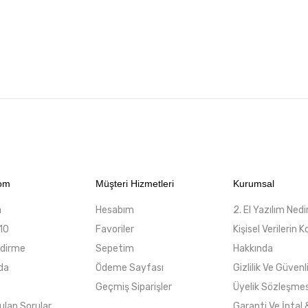
com
Müşteri Hizmetleri
Kurumsal
a
Hesabım
2. El Yazılım Nedi
10
Favoriler
Kişisel Verilerin
ndirme
Sepetim
Hakkında
da
Ödeme Sayfası
Gizlilik Ve Güvenl
Geçmiş Siparişler
Üyelik Sözleşmes
ulan Sorular
Garanti Ve İptal 