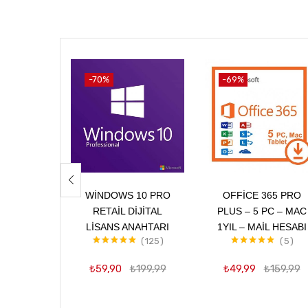
-70%
-69%
Sepete Ekle
Sepete Ekle
WINDOWS 10 PRO
OFFICE 365 PRO
RETAIL DIJITAL
PLUS – 5 PC – MAC
LISANS ANAHTARI
1YIL – MAIL HESABI
125
5
5 üzerinden
5 üzerinden
4.99
oy aldı
5.00
oy aldı
₺
59,90
₺
199,99
₺
49,99
₺
159,99