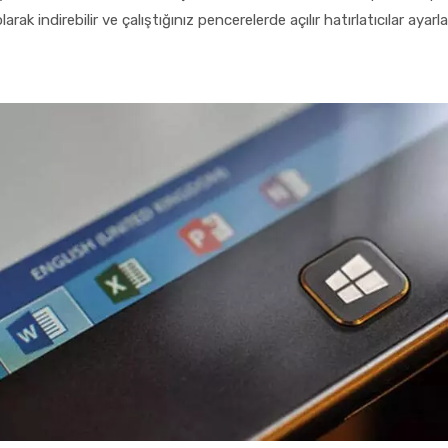
rak indirebilir ve çalıştığınız pencerelerde açılır hatırlatıcılar ayarla