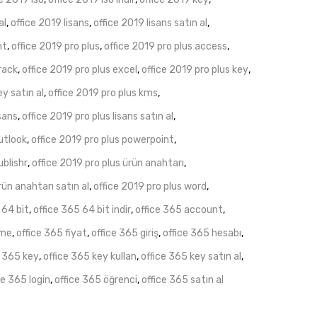
al
,
office 2019 lisans
,
office 2019 lisans satın al
,
nt
,
office 2019 pro plus
,
office 2019 pro plus access
,
rack
,
office 2019 pro plus excel
,
office 2019 pro plus key
,
ey satın al
,
office 2019 pro plus kms
,
isans
,
office 2019 pro plus lisans satın al
,
outlook
,
office 2019 pro plus powerpoint
,
ublishr
,
office 2019 pro plus ürün anahtarı
,
rün anahtarı satın al
,
office 2019 pro plus word
,
 64 bit
,
office 365 64 bit indir
,
office 365 account
,
rme
,
office 365 fiyat
,
office 365 giriş
,
office 365 hesabı
,
e 365 key
,
office 365 key kullan
,
office 365 key satın al
,
ce 365 login
,
office 365 öğrenci
,
office 365 satın al