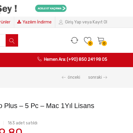
Ürünler
Yazılım İndirme
Giriş Yap veya Kayıt Ol
0
0
Hemen Ara: (+90) 850 241 98 05
önceki
sonraki
o Plus – 5 Pc – Mac 1Yıl Lisans
163
adet satıldı
inal
Şu
9,80