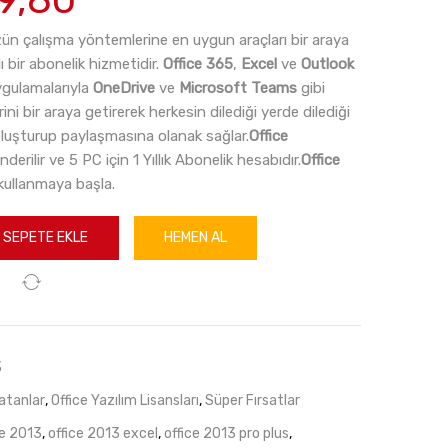
t:
andaki
9,99.
fiyat:
ün çalışma yöntemlerine en uygun araçları bir araya
₺139,80.
ı bir abonelik hizmetidir.
Office 365
,
Excel
ve
Outlook
uygulamalarıyla
OneDrive
ve
Microsoft Teams
gibi
ini bir araya getirerek herkesin dilediği yerde dilediği
 oluşturup paylaşmasına olanak sağlar.
Office
erilir ve 5 PC için 1 Yıllık Abonelik hesabıdır.
Office
ullanmaya başla.
SEPETE EKLE
HEMEN AL
3
atanlar
,
Office Yazılım Lisansları
,
Süper Fırsatlar
ce 2013
,
office 2013 excel
,
office 2013 pro plus
,