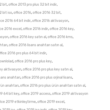
2 bit
,
office 2013 pro plus 32 bit indir
,
2 bit iso
,
office 2016
,
office 2016 32 bit
,
ice 2016 64 bit indir
,
office 2016 aktivasyon
,
ice 2016 excel
,
office 2016 indir
,
office 2016 key
,
vasyon
,
office 2016 key satın al
,
office 2016 kms
,
htarı
,
office 2016 lisans anahtarı satın al
,
ffice 2016 pro plus 64 bit indir
,
downlolad
,
office 2016 pro plus key
,
key aktivasyon
,
office 2016 pro plus key satın al
,
isans anahtarı
,
office 2016 pro plus orjinal lisans
,
ürün anahtarı
,
office 2016 pro plus ürün anahtarı satın al
,
19 64 bit key
,
office 2019 access
,
office 2019 aktivasyon
fice 2019 etkinleştirme
,
office 2019 excel
,
e 2019 iso
,
office 2019 iso indir
,
office 2019 key
,