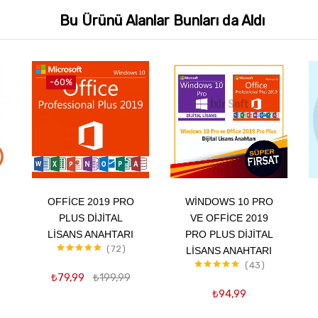
Bu Ürünü Alanlar Bunları da Aldı
-60%
Sepete Ekle
Sepete Ekle
OFFICE 2019 PRO
WINDOWS 10 PRO
PLUS DIJITAL
VE OFFICE 2019
LISANS ANAHTARI
PRO PLUS DIJITAL
72
LISANS ANAHTARI
5 üzerinden
43
5.00
oy aldı
₺
79,99
₺
199,99
5 üzerinden
4.98
oy aldı
₺
94,99