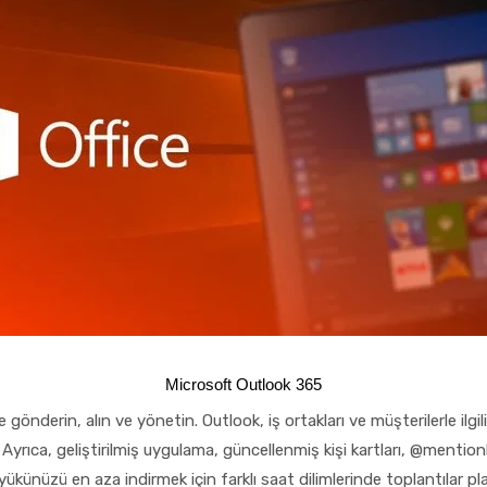
Microsoft Outlook 365
e gönderin, alın ve yönetin. Outlook, iş ortakları ve müşterilerle ilg
 Ayrıca, geliştirilmiş uygulama, güncellenmiş kişi kartları, @menti
künüzü en aza indirmek için farklı saat dilimlerinde toplantılar planla