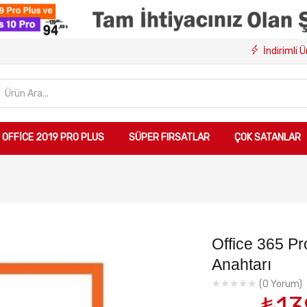
İndirimli 
OFFICE 2019 PRO PLUS
SÜPER FIRSATLAR
ÇOK SATANLAR
Office 365 Pr
Anahtarı
(
0
Yorum)
Orij
₺
13