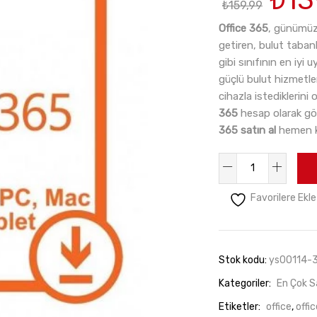
₺
159,99
fiya
₺15
Office 365
, günümüz
getiren, bulut tabanl
gibi sınıfının en iyi 
güçlü bulut hizmetler
cihazla istediklerini
365
hesap olarak gönd
365 satın al
hemen k
Office
365
Favorilere Ekle
Pro
Plus
–
5
Stok kodu:
ys00114-
Pc
Kategoriler:
En Çok S
–
Etiketler:
office
,
offi
Mac