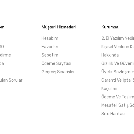
com
Müşteri Hizmetleri
Kurumsal
a
Hesabım
2. El Yazılım Nedi
10
Favoriler
Kişisel Verilerin
ndirme
Sepetim
Hakkında
da
Ödeme Sayfası
Gizlilik Ve Güvenl
Geçmiş Siparişler
Üyelik Sözleşmes
ulan Sorular
Garanti Ve İptal 
Koşulları
Ödeme Ve Tesli
Mesafeli Satış S
Site Haritası