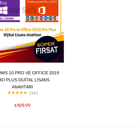
Favorilere
Ekle
Sepete Ekle
WS 10 PRO VE OFFICE 2019
RO PLUS DIJITAL LISANS
ANAHTARI
94
5 üzerinden
4.97
oy aldı
₺
109,99