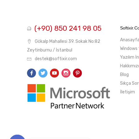
(+90) 850 241 98 05
Softixir.
Anasayf
Gökalp Mahallesi 39. Sokak No:82
Windows 
Zeytinburnu / İstanbul
Yazılım İ
destek@softixir.com
Hakkımız
Blog
Sıkça Sor
İletişim