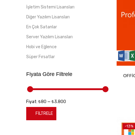
İşletim Sistemi Lisansları
Diğer Yazılım Lisansları
En Çok Satanlar
Server Yazılım Lisansları
Hobi ve Eğlence
Süper Fırsatlar
Fiyata Göre Filtrele
OFFIC
₺80
₺3.800
Fiyat:
—
FILTRELE
En
En
-13%
düşük
yüksek