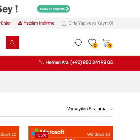
Ürünler
Yazılım İndirme
Giriş Yap veya Kayıt Ol
0
0
Hemen Ara: (+90) 850 241 98 05
Varsayılan Sıralama
-55%