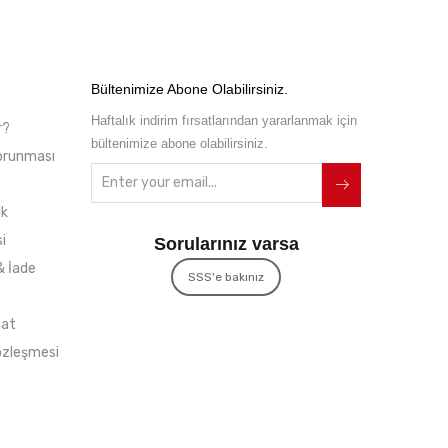
Bültenimize Abone Olabilirsiniz.
Haftalık indirim fırsatlarından yararlanmak için
r?
bültenimize abone olabilirsiniz.
 Korunması
ik
i
Sorularınız varsa
& İade
SSS'e bakınız
mat
özleşmesi