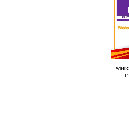
WINDO
P