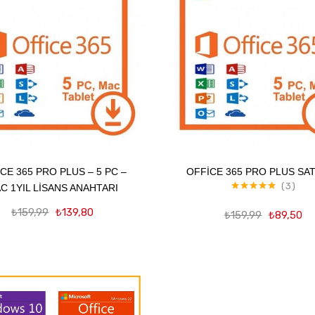
Favorilere
Ekle
Sepete Ekle
Sepete Ekle
CE 365 PRO PLUS – 5 PC –
OFFICE 365 PRO PLUS SAT
3
C 1YIL LISANS ANAHTARI
Orijinal
Şu
Orij
5 üzerinden
5.00
oy aldı
₺
159,99
₺
139,80
₺
159,99
₺
89,50
fiyat:
andaki
fiya
₺159,99.
fiyat:
₺15
f
₺139,80.