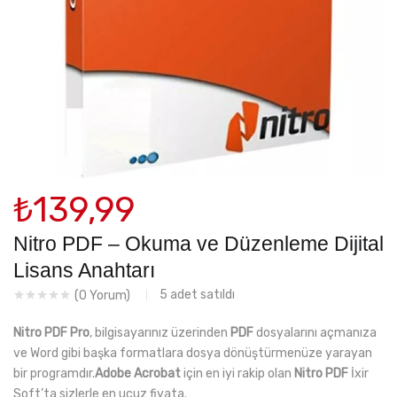
₺
139,99
Nitro PDF – Okuma ve Düzenleme Dijital
Lisans Anahtarı
5
adet satıldı
(
0
Yorum)
Nitro PDF Pro
, bilgisayarınız üzerinden
PDF
dosyalarını açmanıza
ve Word gibi başka formatlara dosya dönüştürmenüze yarayan
bir programdır.
Adobe Acrobat
için en iyi rakip olan
Nitro PDF
İxir
Soft’ta sizlerle en ucuz fiyata.