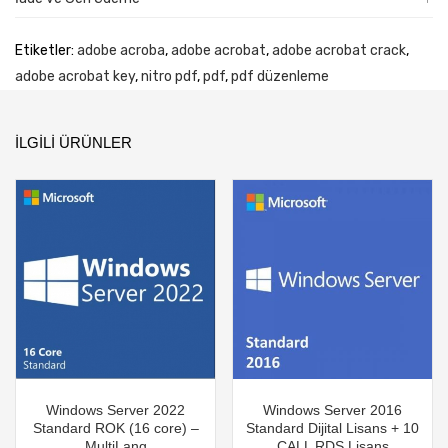
Etiketler:
adobe acroba
,
adobe acrobat
,
adobe acrobat crack
,
adobe acrobat key
,
nitro pdf
,
pdf
,
pdf düzenleme
İLGILI ÜRÜNLER
Windows Server 2022
Windows Server 2016
Standard ROK (16 core) –
Standard Dijital Lisans + 10
MultiLang
CALL RDS Lisans