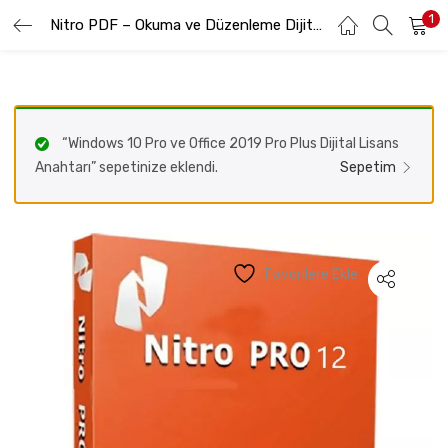
1
GIRIŞ YAP
Nitro PDF – Okuma ve Düzenleme Dijital Lisans Anahtarı
KAYIT OL
Lütfen kullanıcı adınızı ve şifrenizi girin.
“Windows 10 Pro ve Office 2019 Pro Plus Dijital Lisans
Anahtarı” sepetinize eklendi.
Sepetim
Beni hatırla
Favorilere Ekle
Şifremi Unuttum