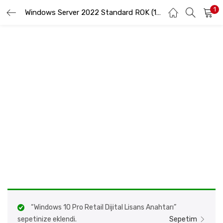
1
GIRIŞ YAP
Windows Server 2022 Standard ROK (16 core) – MultiLang
KAYIT OL
Lütfen kullanıcı adınızı ve şifrenizi girin.
Beni hatırla
Şifremi Unuttum
“Windows 10 Pro Retail Dijital Lisans Anahtarı”
sepetinize eklendi.
Sepetim