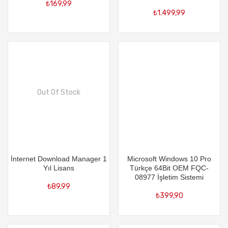
₺
169,99
₺
1.499,99
Out Of Stock
İnternet Download Manager 1
Microsoft Windows 10 Pro
Yıl Lisans
Türkçe 64Bit OEM FQC-
08977 İşletim Sistemi
₺
89,99
₺
399,90