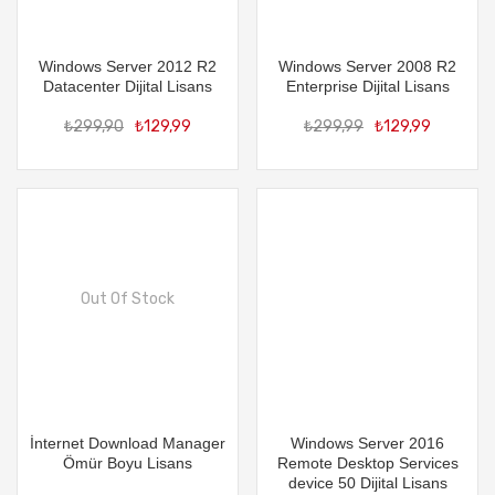
Windows Server 2012 R2
Windows Server 2008 R2
Datacenter Dijital Lisans
Enterprise Dijital Lisans
Orijinal
Şu
Orijin
Şu
₺
299,90
₺
129,99
₺
299,99
₺
129,99
fiyat:
andaki
fiyat:
an
₺299,90.
fiyat:
₺299,
fiya
₺129,99.
₺12
Out Of Stock
İnternet Download Manager
Windows Server 2016
Ömür Boyu Lisans
Remote Desktop Services
device 50 Dijital Lisans