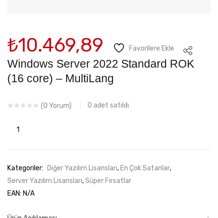
₺
10.469,89
Favorilere Ekle
Windows Server 2022 Standard ROK
(16 core) – MultiLang
0
adet satıldı
(
0
Yorum)
Windows
Server
2022
Standard
Kategoriler:
Diğer Yazılım Lisansları
,
En Çok Satanlar
,
ROK
Server Yazılım Lisansları
,
Süper Fırsatlar
(16
EAN:
N/A
core)
-