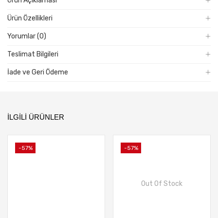
Ürün Açıklaması
MultiLang
Ürün Özellikleri
adet
Yorumlar (0)
Teslimat Bilgileri
İade ve Geri Ödeme
İLGILI ÜRÜNLER
-57%
-57%
Out Of Stock