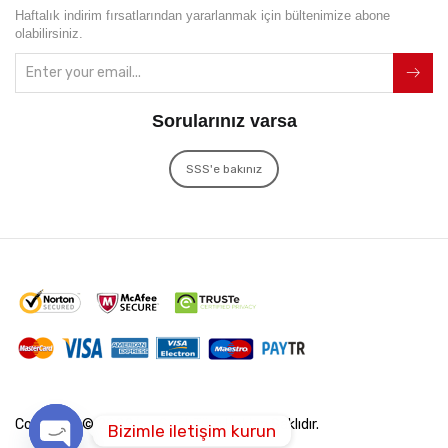
Haftalık indirim fırsatlarından yararlanmak için bültenimize abone
olabilirsiniz.
Sorularınız varsa
SSS'e bakınız
Copyright © 2022
İxir Soft
Tüm Hakları Saklıdır.
Bizimle iletişim kurun