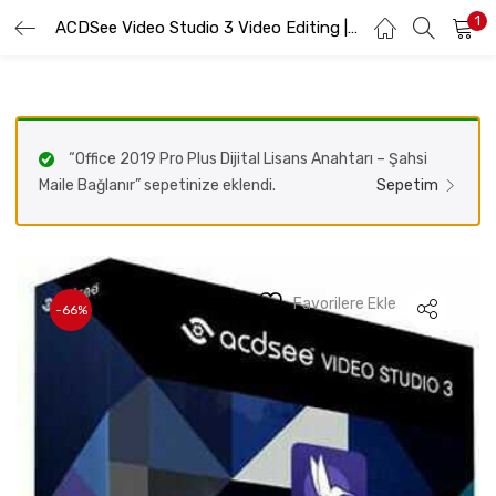
1
GIRIŞ YAP
ACDSee Video Studio 3 Video Editing | 1 Yıl | Lisans Anahtarı | 1 PC
KAYIT OL
Lütfen kullanıcı adınızı ve şifrenizi girin.
“Office 2019 Pro Plus Dijital Lisans Anahtarı – Şahsi
Maile Bağlanır” sepetinize eklendi.
Sepetim
Beni hatırla
Favorilere Ekle
-66%
Şifremi Unuttum