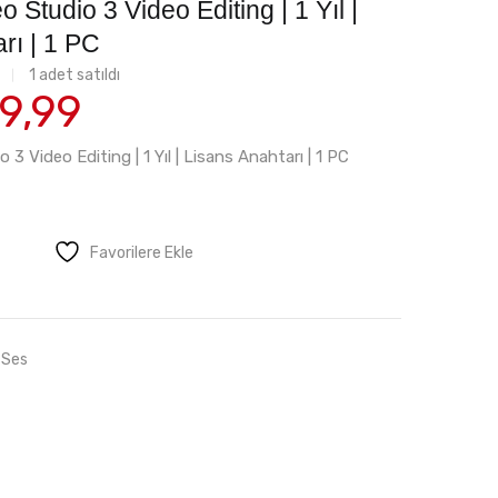
Studio 3 Video Editing | 1 Yıl |
rı | 1 PC
1
adet satıldı
inal
Şu
9,99
t:
andaki
9,99.
fiyat:
3 Video Editing | 1 Yıl | Lisans Anahtarı | 1 PC
₺169,99.
Favorilere Ekle
 Ses