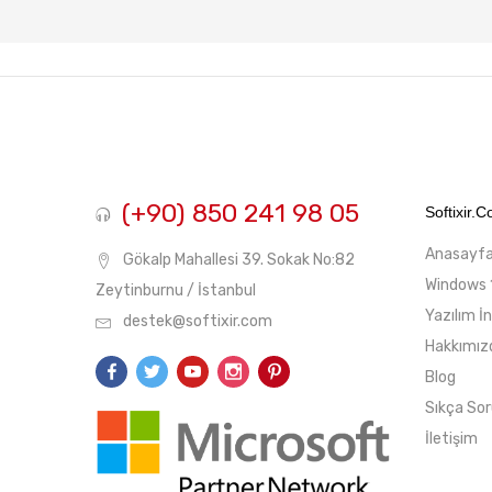
(+90) 850 241 98 05
Softixir.
Anasayf
Gökalp Mahallesi 39. Sokak No:82
Windows 
Zeytinburnu / İstanbul
Yazılım İ
destek@softixir.com
Hakkımız
Blog
Sıkça Sor
İletişim