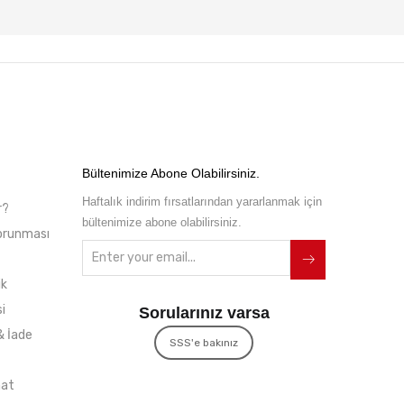
Bültenimize Abone Olabilirsiniz.
Haftalık indirim fırsatlarından yararlanmak için
r?
bültenimize abone olabilirsiniz.
 Korunması
ik
i
Sorularınız varsa
& İade
SSS'e bakınız
mat