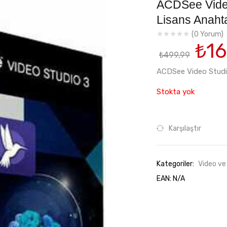
ACDSee Video 
Lisans Anahta
(
0
Yorum)
Orij
₺
16
₺
499,99
fiya
₺49
ACDSee Video Studio 
Stokta yok
Karşılaştır
Kategoriler:
Video ve
EAN:
N/A