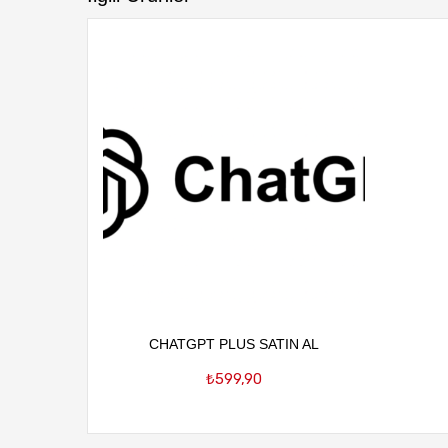
Favorilere
Ekle
Sepete Ekle
CHATGPT PLUS SATIN AL
₺
599,90