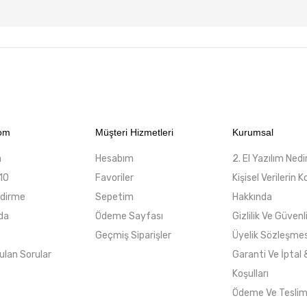
com
Müşteri Hizmetleri
Kurumsal
a
Hesabım
2. El Yazılım Nedi
10
Favoriler
Kişisel Verilerin
ndirme
Sepetim
Hakkında
da
Ödeme Sayfası
Gizlilik Ve Güvenl
Geçmiş Siparişler
Üyelik Sözleşmes
ulan Sorular
Garanti Ve İptal 
Koşulları
Ödeme Ve Tesli