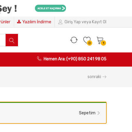
Ürünler
Yazılım İndirme
Giriş Yap veya Kayıt Ol
0
1
Hemen Ara: (+90) 850 241 98 05
sonraki
Sepetim