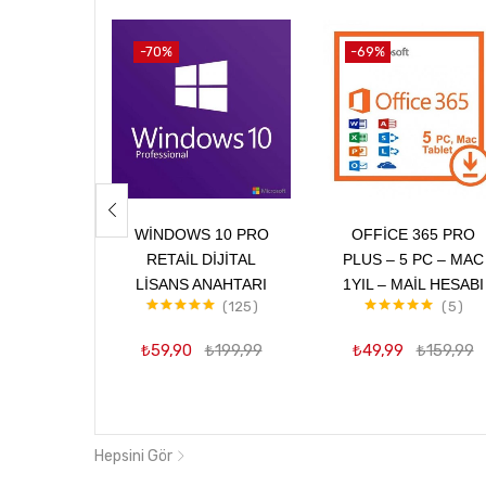
-70%
-69%
Sepete Ekle
Sepete Ekle
WINDOWS 10 PRO
OFFICE 365 PRO
RETAIL DIJITAL
PLUS – 5 PC – MAC
LISANS ANAHTARI
1YIL – MAIL HESABI
125
5
5 üzerinden
5 üzerinden
4.99
oy aldı
5.00
oy aldı
₺
59,90
₺
199,99
₺
49,99
₺
159,99
Hepsini Gör