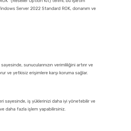
ROK” (Reseller Option Kit) terimi, bu işletim
r. Windows Server 2022 Standard ROK, donanım ve
ayesinde, sunucularınızın verimliliğini artırır ve
korur ve yetkisiz erişimlere karşı koruma sağlar.
i sayesinde, iş yüklerinizi daha iyi yönetebilir ve
ve daha fazla işlem yapabilirsiniz.