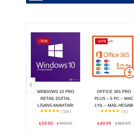
-70%
-69%
Sepete Ekle
Sepete Ekle
WINDOWS 10 PRO
OFFICE 365 PRO
RETAIL DIJITAL
PLUS – 5 PC – MAC
LISANS ANAHTARI
1YIL – MAIL HESABI
125
5
5 üzerinden
5 üzerinden
4.99
oy aldı
5.00
oy aldı
₺
59,90
₺
199,99
₺
49,99
₺
159,99