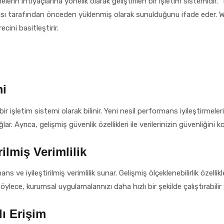
 ihtiyaçlarına yönelik olarak geliştirilen bir işletim sistemidir. “
tıcısı tarafından önceden yüklenmiş olarak sunulduğunu ifade ede
cini basitleştirir.
mi
şletim sistemi olarak bilinir. Yeni nesil performans iyileştirmeleri s
lar. Ayrıca, gelişmiş güvenlik özellikleri ile verilerinizin güvenliğini 
ilmiş Verimlilik
iyileştirilmiş verimlilik sunar. Gelişmiş ölçeklenebilirlik özellikler
lece, kurumsal uygulamalarınızı daha hızlı bir şekilde çalıştırabilir 
ı Erişim