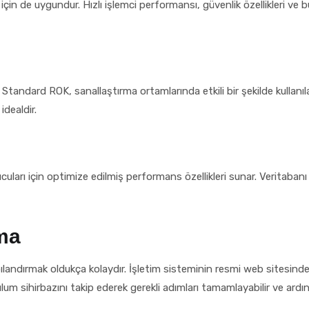
de uygundur. Hızlı işlemci performansı, güvenlik özellikleri ve bul
andard ROK, sanallaştırma ortamlarında etkili bir şekilde kullanıl
idealdir.
ı için optimize edilmiş performans özellikleri sunar. Veritabanı işl
ma
dırmak oldukça kolaydır. İşletim sisteminin resmi web sitesinden v
ulum sihirbazını takip ederek gerekli adımları tamamlayabilir ve ardı