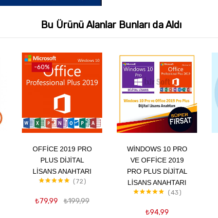
Bu Ürünü Alanlar Bunları da Aldı
-60%
Sepete Ekle
Sepete Ekle
OFFICE 2019 PRO
WINDOWS 10 PRO
PLUS DIJITAL
VE OFFICE 2019
LISANS ANAHTARI
PRO PLUS DIJITAL
72
LISANS ANAHTARI
5 üzerinden
43
5.00
oy aldı
₺
79,99
₺
199,99
5 üzerinden
4.98
oy aldı
₺
94,99