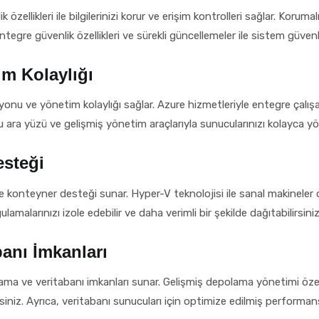
likleri ile bilgilerinizi korur ve erişim kontrolleri sağlar. Korumalı
ntegre güvenlik özellikleri ve sürekli güncellemeler ile sistem güvenliğ
m Kolaylığı
 ve yönetim kolaylığı sağlar. Azure hizmetleriyle entegre çalışabi
stu ara yüzü ve gelişmiş yönetim araçlarıyla sunucularınızı kolayca yö
esteği
nteyner desteği sunar. Hyper-V teknolojisi ile sanal makineler olu
gulamalarınızı izole edebilir ve daha verimli bir şekilde dağıtabilirsiniz
banı İmkanları
 ve veritabanı imkanları sunar. Gelişmiş depolama yönetimi özellik
iniz. Ayrıca, veritabanı sunucuları için optimize edilmiş performans öz