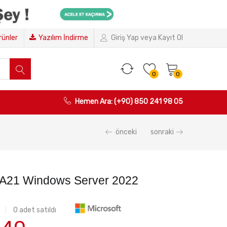
Ürünler
Yazılım İndirme
Giriş Yap veya Kayıt Ol
0
0
Hemen Ara: (+90) 850 241 98 05
önceki
sonraki
A21 Windows Server 2022
0
adet satıldı