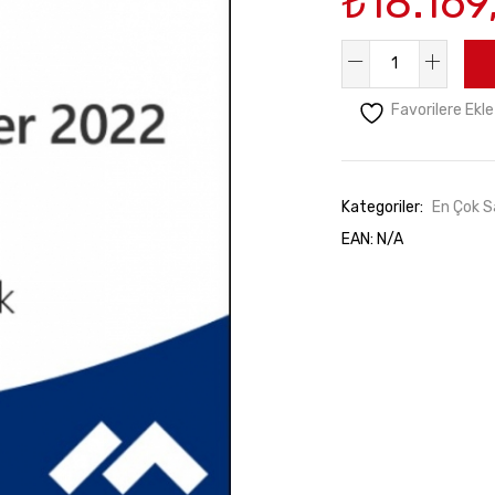
₺
18.169
Hpe
P46171-
Favorilere Ekle
A21
Windows
Server
2022
Kategoriler:
En Çok S
Standart
EAN:
N/A
Rok
adet