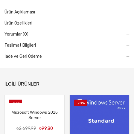
adet
Ürün Açıklaması
Ürün Özellikleri
Yorumlar (0)
Teslimat Bilgileri
İade ve Geri Ödeme
İLGILI ÜRÜNLER
-96%
-78%
Microsoft Windows 2016
Server
Orijinal
Şu
₺
2.699,99
₺
99,80
fiyat:
andaki