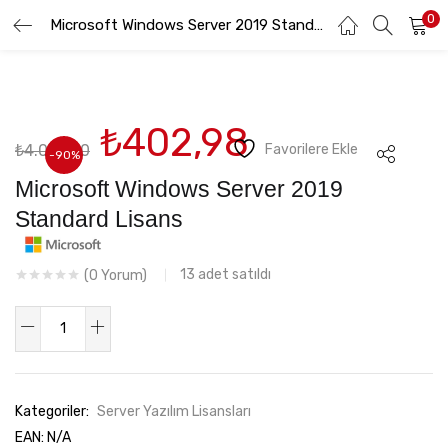
0
GIRIŞ YAP
Microsoft Windows Server 2019 Standard Lisans
KAYIT OL
Lütfen kullanıcı adınızı ve şifrenizi girin.
Orijinal
Şu
₺
402,98
₺
4.099,90
Favorilere Ekle
fiyat:
andaki
-90%
₺4.099,90.
fiyat:
Microsoft Windows Server 2019
₺402,98.
Standard Lisans
Beni hatırla
13
adet satıldı
(
0
Yorum)
Microsoft
Şifremi Unuttum
Windows
Server
2019
Kategoriler:
Server Yazılım Lisansları
Standard
EAN:
N/A
Lisans