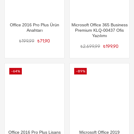
Office 2016 Pro Plus Ürün
Microsoft Office 365 Business
Anahtarı
Premium KLQ-00437 Ofis
Orijinal
Şu
Yazılımı
Orijin
Şu
₺
199,99
₺
71,90
fiyat:
andaki
₺
2.699,99
₺
199,90
fiyat:
an
₺199,99.
fiyat:
₺2.69
fiy
₺71,90.
₺1
-64%
-89%
Office 2016 Pro Plus Lisans
Microsoft Office 2019