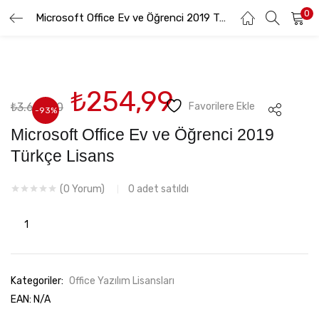
0
GIRIŞ YAP
Microsoft Office Ev ve Öğrenci 2019 Türkçe Lisans
KAYIT OL
Lütfen kullanıcı adınızı ve şifrenizi girin.
Orijinal
Şu
₺
254,99
₺
3.699,90
Favorilere Ekle
fiyat:
andaki
-93%
₺3.699,90.
fiyat:
Microsoft Office Ev ve Öğrenci 2019
₺254,99.
Türkçe Lisans
Beni hatırla
0
adet satıldı
(
0
Yorum)
Microsoft
Şifremi Unuttum
Office
Ev
ve
Kategoriler:
Office Yazılım Lisansları
Öğrenci
EAN:
N/A
2019