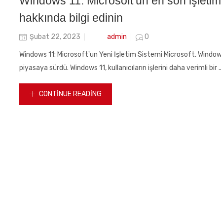
Windows 11: Microsoft’un en son işletim
hakkında bilgi edinin
Posted
admin
Şubat 22, 2023
0
on
Windows 11: Microsoft'un Yeni İşletim Sistemi Microsoft, Windows
piyasaya sürdü. Windows 11, kullanıcıların işlerini daha verimli bir ..
CONTINUE READING