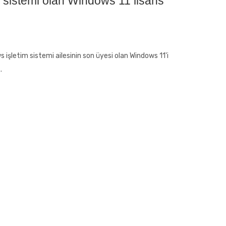
 sistemi olan Windows 11 lisans
 işletim sistemi ailesinin son üyesi olan Windows 11'i
.