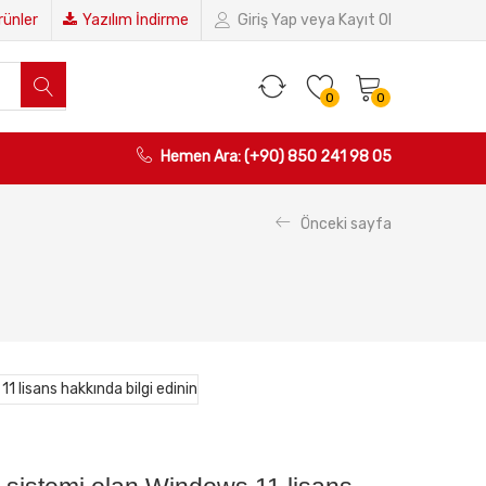
Ürünler
Yazılım İndirme
Giriş Yap veya Kayıt Ol
0
0
Hemen Ara: (+90) 850 241 98 05
Önceki sayfa