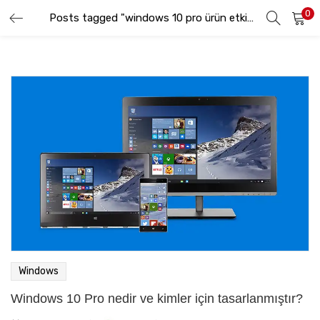
0
GIRIŞ YAP
KAYIT OL
Posts tagged "windows 10 pro ürün etkinleştirme"
Lütfen kullanıcı adınızı ve şifrenizi girin.
Beni hatırla
Şifremi Unuttum
Windows
Windows 10 Pro nedir ve kimler için tasarlanmıştır?