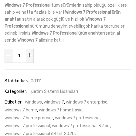
puanına
Windows 7 Professional
tüm sürümlerin sahip olduğu özelliklere
dayanarak
5
sahip ve hatta fazlası bile var !
Windows 7 Professional ürün
üzerinden
anahtarı
satın alarak çok güçlü ve hızlı bir
Windows 7
3.00
puan
Professional
sürümünü deneyimleyebilir,çok harika tecrübeler
aldı
edinebilirsiniz.
Windows 7 Professional ürün anahtarı
satın al
sende
Windows 7
ailesine katıl !
Windows
7
Professional
Retail
Stok kodu:
ys00111
Dijital
Kategoriler:
İşletim Sistemi Lisansları
Lisans
Anahtarı
Etiketler:
windows
,
windows 7
,
windows 7 enterprise
,
adet
windows 7 home
,
windows 7 home basic
,
windows 7 home premier
,
windows 7 profesisonal
,
windows 7 professional
,
windows 7 professional 32 bit
,
windows 7 professional 64 bit 2020
,