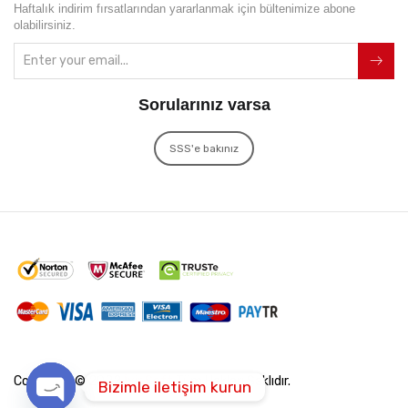
Haftalık indirim fırsatlarından yararlanmak için bültenimize abone
olabilirsiniz.
Sorularınız varsa
SSS'e bakınız
Copyright © 2022
İxir Soft
Tüm Hakları Saklıdır.
Bizimle iletişim kurun