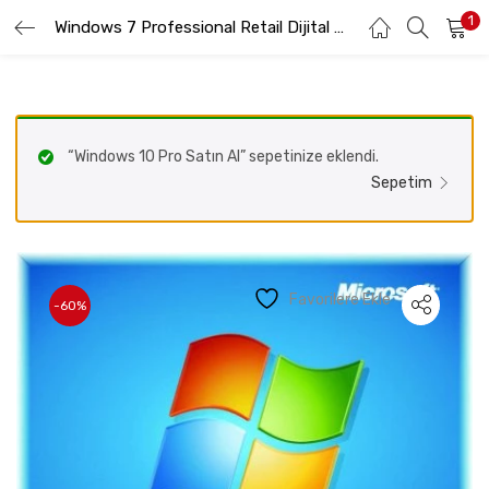
1
GIRIŞ YAP
Windows 7 Professional Retail Dijital Lisans Anahtarı
KAYIT OL
Lütfen kullanıcı adınızı ve şifrenizi girin.
“Windows 10 Pro Satın Al” sepetinize eklendi.
Sepetim
Beni hatırla
Favorilere Ekle
-60%
Şifremi Unuttum