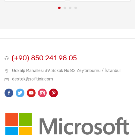
₺74,90.
₺89
(+90) 850 241 98 05
Gökalp Mahallesi 39. Sokak No:82 Zeytinburnu / İstanbul
destek@softixir.com