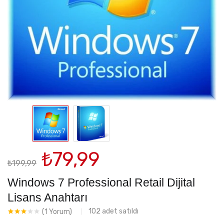
Orijinal
Şu
₺
79,99
₺
199,99
fiyat:
andaki
₺199,99.
fiyat:
Windows 7 Professional Retail Dijital
₺79,99.
Lisans Anahtarı
102
adet satıldı
(
1
Yorum)
1
müşteri